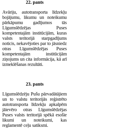
22. pants
Avāriju, autotransporta līdzekļu
bojājumu, likumu un noteikumu
pārkāpumu gadījumos tās
Līgumslēdzējas Puses
kompetentajām institūcijām, kuras
valsts teritorijā starpgadījums
noticis, nekavējoties par to jāsniedz
otras Līgumslēdzējas Puses
kompetentajām institūcijām
ziņojums un cita informācija, kā arī
izmeklēšanas rezultāti.
23. pants
Līgumslēdzēju Pušu pārvadātājiem
un to valstu teritorijās reģistrēto
autotransporta līdzekļu apkalpēm
jāievēro otras Līgumslēdzējas
Puses valsts teritorijā spēkā esošie
likumi un noteikumi, kas
reglamentē ceļu satiksmi.