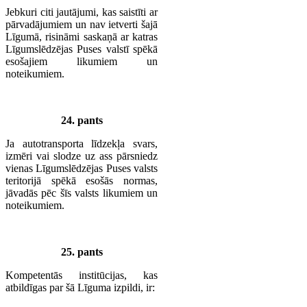
Jebkuri citi jautājumi, kas saistīti ar
pārvadājumiem un nav ietverti šajā
Līgumā, risināmi saskaņā ar katras
Līgumslēdzējas Puses valstī spēkā
esošajiem likumiem un
noteikumiem.
24. pants
Ja autotransporta līdzekļa svars,
izmēri vai slodze uz ass pārsniedz
vienas Līgumslēdzējas Puses valsts
teritorijā spēkā esošās normas,
jāvadās pēc šīs valsts likumiem un
noteikumiem.
25. pants
Kompetentās institūcijas, kas
atbildīgas par šā Līguma izpildi, ir: