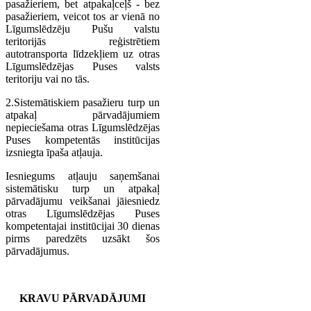
pasažieriem, bet atpakaļceļš - bez
pasažieriem, veicot tos ar vienā no
Līgumslēdzēju Pušu valstu
teritorijās reģistrētiem
autotransporta līdzekļiem uz otras
Līgumslēdzējas Puses valsts
teritoriju vai no tās.
2.Sistemātiskiem pasažieru turp un
atpakaļ pārvadājumiem
nepieciešama otras Līgumslēdzējas
Puses kompetentās institūcijas
izsniegta īpaša atļauja.
Iesniegums atļauju saņemšanai
sistemātisku turp un atpakaļ
pārvadājumu veikšanai jāiesniedz
otras Līgumslēdzējas Puses
kompetentajai institūcijai 30 dienas
pirms paredzēts uzsākt šos
pārvadājumus.
KRAVU PĀRVADĀJUMI