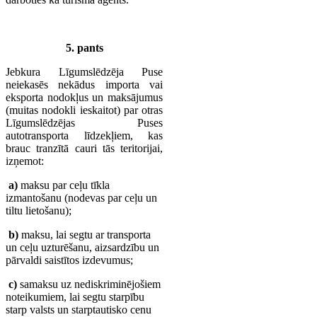
5. pants
Jebkura Līgumslēdzēja Puse
neiekasēs nekādus importa vai
eksporta nodokļus un maksājumus
(muitas nodokli ieskaitot) par otras
Līgumslēdzējas Puses
autotransporta līdzekļiem, kas
brauc tranzītā cauri tās teritorijai,
izņemot:
a)
maksu par ceļu tīkla
izmantošanu (nodevas par ceļu un
tiltu lietošanu);
b)
maksu, lai segtu ar transporta
un ceļu uzturēšanu, aizsardzību un
pārvaldi saistītos izdevumus;
c)
samaksu uz nediskriminējošiem
noteikumiem, lai segtu starpību
starp valsts un starptautisko cenu