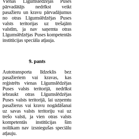
Vienas Līgumslēdzējas Puses
pārvadātājs nedrīkst veikt
pasažieru un kravu pārvadājumus
no otras Līgumslēdzējas Puses
valsts teritorijas uz trešajām
valstīm, ja nav saņemta otras
Līgumslēdzējas Puses kompetentās
institūcijas speciāla atļauja.
9. pants
Autotransporta līdzeklis bez
pasažieriem vai kravas, kas
reģistrēts vienas Līgumslēdzējas
Puses valsts teritorijā, nedrīkst
iebraukt otras Līgumslēdzējas
Puses valsts teritorijā, lai uzņemtu
pasažierus vai kravu nogādāšanai
uz savas valsts teritoriju vai uz
trešo valsti, ja vien otras valsts
kompetentās institūcijas šim
nolūkam nav izsniegušas speciālu
atļauju.