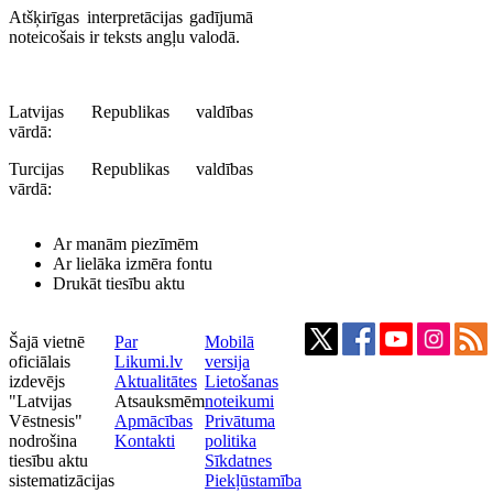
Atšķirīgas interpretācijas gadījumā
noteicošais ir teksts angļu valodā.
Latvijas Republikas valdības
vārdā:
Turcijas Republikas valdības
vārdā:
Ar manām piezīmēm
Ar lielāka izmēra fontu
Drukāt tiesību aktu
Šajā vietnē
Par
Mobilā
oficiālais
Likumi.lv
versija
izdevējs
Aktualitātes
Lietošanas
"Latvijas
Atsauksmēm
noteikumi
Vēstnesis"
Apmācības
Privātuma
nodrošina
Kontakti
politika
tiesību aktu
Sīkdatnes
sistematizācijas
Piekļūstamība