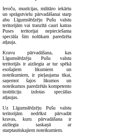
Ieroču, munīcijas, militāro iekārtu
un sprāgstvielu pārvadāšanai starp
abu Līgumslēdzēju Pušu valstu
teritorijām vai tranzītā cauri katras
Puses teritorijai nepieciešama
speciāla šim nolūkam paredzēta
atļauja.
Kravu pārvadāšana, kas
Līgumslēdzēju Pušu valstu
teritorijās ir aizliegta ar tur spēkā
esošajiem likumiem un
noteikumiem, ir pieļaujama tikai,
saņemot šajos likumos un
noteikumos paredzētās kompetento
institūciju izdotas speciālas
atļaujas.
Uz Līgumslēdzēju Pušu valstu
teritorijām nedrīkst pārvadāt
kravas, kuru pārvadāšana ir
aizliegta saskaņā ar
starptautiskajiem noteikumiem.