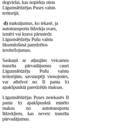
degvielai, kas nopirkta otras
Līgumslēdzējas Puses valsts
teritorijā;
d)
maksājumus, ko iekasē, ja
autotransporta līdzekļa svars,
izmēri vai krava pārsniedz
Līgumslēdzēju Pušu valstu
likumdošanā paredzētos
ierobežojumus.
Saskaņā ar atļaujām veicamos
tranzīta pārvadājumus cauri
Līgumslēdzēju Pušu valstu
teritorijām, savstarpēji vienojoties,
var atbrīvot no šī panta b)
apakšpunktā paredzētās maksas.
Līgumslēdzējas Puses neiekasēs šī
panta b) apakšpunktā minēto
maksu no autotransporta
līdzekļiem, kas neveic tranzīta
pārvadājumus.