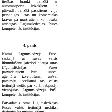
tiesības braukt tranzītā ar
autotransporta līdzekļiem un
pārvadāt tranzītā pasažierus, viņu
personīgās lietas un komerciālas
kravas pa maršrutiem, ko nosaka
attiecīgās Līgumslēdzējas Puses
kompetentās institūcijas.
4. pants
Katrai Līgumslēdzējai Pusei
saskaņā ar savas valsts
likumdošanu jāizdod atļauja otras
Līgumslēdzējas Puses
pārvadātājiem biroju un/vai
aģentūru izveidošanai un/vai
pārstāvju iecelšanai tās valsts
teritorijā vietās, par kurām abpusēji
vienojušās Līgumslēdzēju Pušu
kompetentās institūcijas.
Pārvadātājs otras Līgumslēdzējas
Puses valsts teritorijā nedrīkst
darboties kā tūrisma aģents.