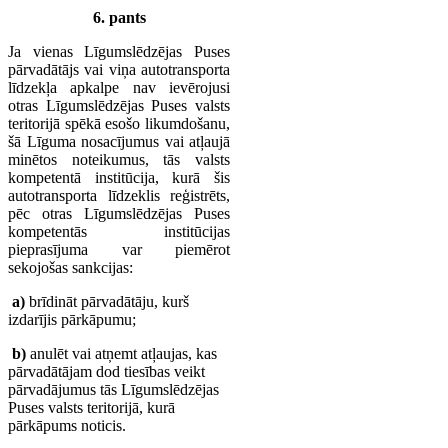
6. pants
Ja vienas Līgumslēdzējas Puses
pārvadātājs vai viņa autotransporta
līdzekļa apkalpe nav ievērojusi
otras Līgumslēdzējas Puses valsts
teritorijā spēkā esošo likumdošanu,
šā Līguma nosacījumus vai atļaujā
minētos noteikumus, tās valsts
kompetentā institūcija, kurā šis
autotransporta līdzeklis reģistrēts,
pēc otras Līgumslēdzējas Puses
kompetentās institūcijas
pieprasījuma var piemērot
sekojošas sankcijas:
a)
brīdināt pārvadātāju, kurš
izdarījis pārkāpumu;
b)
anulēt vai atņemt atļaujas, kas
pārvadātājam dod tiesības veikt
pārvadājumus tās Līgumslēdzējas
Puses valsts teritorijā, kurā
pārkāpums noticis.