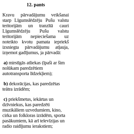
12. pants
Kravu pārvadājumu veikšanai
starp Līgumslēdzēju Pušu valstu
teritorijām un tranzītā cauri
Līgumslēdzēju Pušu valstu
teritorijām nepieciešama uz
noteikto kvotu pamata iepriekš
izsniegta pārvadājumu atļauja,
izņemot gadījumus, ja pārvadā:
a)
mirstīgās atliekas (īpaši ar šim
nolūkam paredzētiem
autotransporta līdzekļiem);
b)
dekorācijas, kas paredzētas
teātra izrādēm;
c)
priekšmetus, iekārtas un
dzīvniekus, kas paredzēti
muzikāliem uzvedumiem, kino,
cirka un folkloras izrādēm, sporta
pasākumiem, kā arī televīzijas un
radio raidījumu ierakstiem;