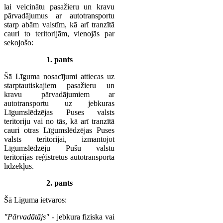
lai veicinātu pasažieru un kravu
pārvadājumus ar autotransportu
starp abām valstīm, kā arī tranzītā
cauri to teritorijām, vienojās par
sekojošo:
1. pants
Šā Līguma nosacījumi attiecas uz
starptautiskajiem pasažieru un
kravu pārvadājumiem ar
autotransportu uz jebkuras
Līgumslēdzējas Puses valsts
teritoriju vai no tās, kā arī tranzītā
cauri otras Līgumslēdzējas Puses
valsts teritorijai, izmantojot
Līgumslēdzēju Pušu valstu
teritorijās reģistrētus autotransporta
līdzekļus.
2. pants
Šā Līguma ietvaros:
"Pārvadātājs"
- jebkura fiziska vai