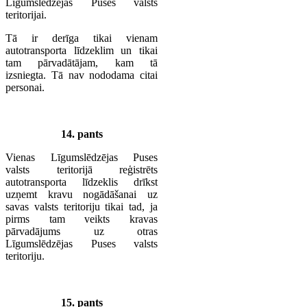
Līgumslēdzējas Puses valsts
teritorijai.
Tā ir derīga tikai vienam
autotransporta līdzeklim un tikai
tam pārvadātājam, kam tā
izsniegta. Tā nav nododama citai
personai.
14. pants
Vienas Līgumslēdzējas Puses
valsts teritorijā reģistrēts
autotransporta līdzeklis drīkst
uzņemt kravu nogādāšanai uz
savas valsts teritoriju tikai tad, ja
pirms tam veikts kravas
pārvadājums uz otras
Līgumslēdzējas Puses valsts
teritoriju.
15. pants