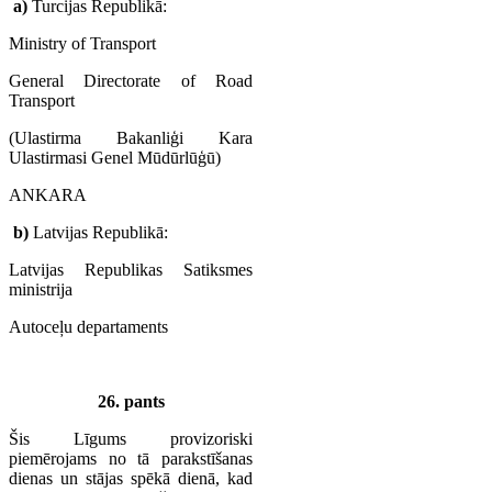
a)
Turcijas Republikā:
Ministry of Transport
General Directorate of Road
Transport
(Ulastirma Bakanliģi Kara
Ulastirmasi Genel Mūdūrlūģū)
ANKARA
b)
Latvijas Republikā:
Latvijas Republikas Satiksmes
ministrija
Autoceļu departaments
26. pants
Šis Līgums provizoriski
piemērojams no tā parakstīšanas
dienas un stājas spēkā dienā, kad