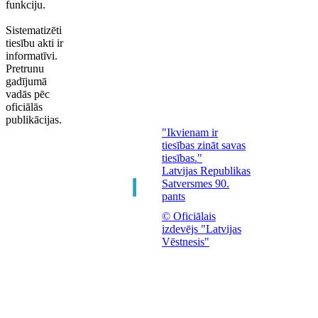
funkciju.
Sistematizēti
tiesību akti ir
informatīvi.
Pretrunu
gadījumā
vadās pēc
oficiālās
publikācijas.
"Ikvienam ir
tiesības zināt savas
tiesības."
Latvijas Republikas
Satversmes 90.
pants
© Oficiālais
izdevējs "Latvijas
Vēstnesis"