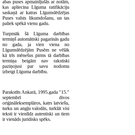
abas puses apmainījušās ar notām,
kas apliecina Līguma ratifikāciju
saskaņā ar katras Līgumslēdzējas
Puses valsts likumdošanu, un tas
paliek spēkā vienu gadu.
Turpmāk šā Līguma darbības
termiņš automātiski pagarinās gadu
no gada, ja vien viena no
Līgumslēdzējām Pusēm ne vēlāk
kā trīs mēnešus pirms tā darbības
termiņa beigām nav rakstiski
paziņojusi par savu nodomu
izbeigt Līguma darbību.
Parakstīts Ankarā, 1995.gada "15."
septembrī divos
oriģināleksemplāros, katrs latviešu,
turku un angļu valodās, turklāt visi
teksti ir vienlīdz autentiski un tiem
ir vienāds juridisks spēks.