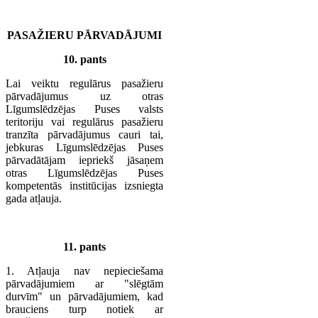
PASAŽIERU PĀRVADĀJUMI
10. pants
Lai veiktu regulārus pasažieru
pārvadājumus uz otras
Līgumslēdzējas Puses valsts
teritoriju vai regulārus pasažieru
tranzīta pārvadājumus cauri tai,
jebkuras Līgumslēdzējas Puses
pārvadātājam iepriekš jāsaņem
otras Līgumslēdzējas Puses
kompetentās institūcijas izsniegta
gada atļauja.
11. pants
1. Atļauja nav nepieciešama
pārvadājumiem ar "slēgtām
durvīm" un pārvadājumiem, kad
brauciens turp notiek ar