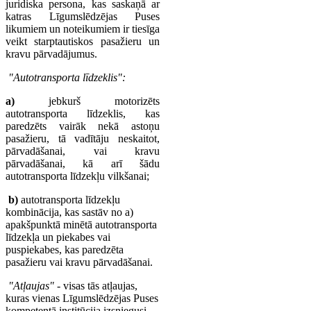
juridiska persona, kas saskaņā ar
katras Līgumslēdzējas Puses
likumiem un noteikumiem ir tiesīga
veikt starptautiskos pasažieru un
kravu pārvadājumus.
"Autotransporta līdzeklis":
a)
jebkurš motorizēts
autotransporta līdzeklis, kas
paredzēts vairāk nekā astoņu
pasažieru, tā vadītāju neskaitot,
pārvadāšanai, vai kravu
pārvadāšanai, kā arī šādu
autotransporta līdzekļu vilkšanai;
b)
autotransporta līdzekļu
kombinācija, kas sastāv no a)
apakšpunktā minētā autotransporta
līdzekļa un piekabes vai
puspiekabes, kas paredzēta
pasažieru vai kravu pārvadāšanai.
"Atļaujas"
- visas tās atļaujas,
kuras vienas Līgumslēdzējas Puses
kompetentā institūcija izsniegusi