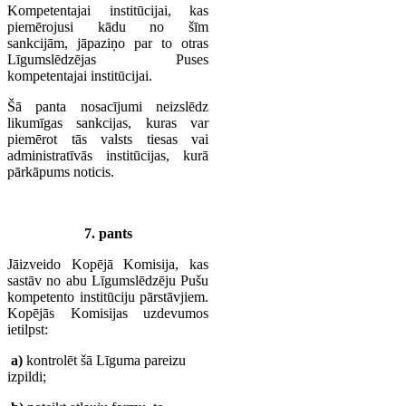
Kompetentajai institūcijai, kas
piemērojusi kādu no šīm
sankcijām, jāpaziņo par to otras
Līgumslēdzējas Puses
kompetentajai institūcijai.
Šā panta nosacījumi neizslēdz
likumīgas sankcijas, kuras var
piemērot tās valsts tiesas vai
administratīvās institūcijas, kurā
pārkāpums noticis.
7. pants
Jāizveido Kopējā Komisija, kas
sastāv no abu Līgumslēdzēju Pušu
kompetento institūciju pārstāvjiem.
Kopējās Komisijas uzdevumos
ietilpst:
a)
kontrolēt šā Līguma pareizu
izpildi;