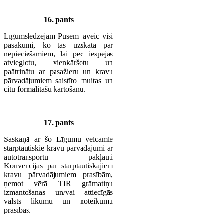
16. pants
Līgumslēdzējām Pusēm jāveic visi
pasākumi, ko tās uzskata par
nepieciešamiem, lai pēc iespējas
atvieglotu, vienkāršotu un
paātrinātu ar pasažieru un kravu
pārvadājumiem saistīto muitas un
citu formalitāšu kārtošanu.
17. pants
Saskaņā ar šo Līgumu veicamie
starptautiskie kravu pārvadājumi ar
autotransportu pakļauti
Konvencijas par starptautiskajiem
kravu pārvadājumiem prasībām,
ņemot vērā TIR grāmatiņu
izmantošanas un/vai attiecīgās
valsts likumu un noteikumu
prasības.