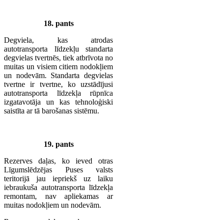
18. pants
Degviela, kas atrodas
autotransporta līdzekļu standarta
degvielas tvertnēs, tiek atbrīvota no
muitas un visiem citiem nodokļiem
un nodevām. Standarta degvielas
tvertne ir tvertne, ko uzstādījusi
autotransporta līdzekļa rūpnīca
izgatavotāja un kas tehnoloģiski
saistīta ar tā barošanas sistēmu.
19. pants
Rezerves daļas, ko ieved otras
Līgumslēdzējas Puses valsts
teritorijā jau iepriekš uz laiku
iebraukuša autotransporta līdzekļa
remontam, nav apliekamas ar
muitas nodokļiem un nodevām.