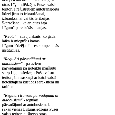
otras Līgumslēdzējas Puses valsts
teritorijā reģistrētiem autotransporta
līdzekļiem to iebraukšanai,
izbraukšanai vai tās teritorijas
šķērsošanai, kā arī citas šajā
Līgumā paredzētās atļaujas.
"Kvota"
- atļauju skaits, ko gada
laikā izsniegušas katras
Līgumslēdzējas Puses kompetentās
institūcijas.
"Regulāri pārvadājumi ar
autobusiem"
- pasažieru
pārvadājumi pa noteiktu maršrutu
starp Līgumslēdzēju Pušu valstu
teritorijām, saskaņā ar katrā valstī
noteiktajiem kustības sarakstiem un
tarifiem.
"Regulāri tranzīta pārvadājumi ar
autobusiem"
- regulāri
pārvadājumi ar autobusiem, kas
sākas vienas Līgumslēdzējas Puses
valsts teritorijā, šķērso otras