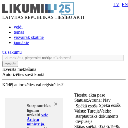
LV
EN
LATVIJAS REPUBLIKAS TIESĪBU AKTI
veidi
tēmas
visvairāk skatītie
jaunākie
uz sākumu
meklēt
Izvērstā meklēšana
Autorizēties savā kontā
Kādēļ autorizēties vai reģistrēties?
Tiesību akta pase
Statuss:
Atruna:
Nav
Spēkā esošs
Spēkā esošs
Starptautisko
līgumu
Valsts:
Turcija
Veids:
uzskaiti
veic
starptautisks dokuments
Ārlietu
divpusējs
ministrija
.
Stājas spēkā:
05.06.1996.