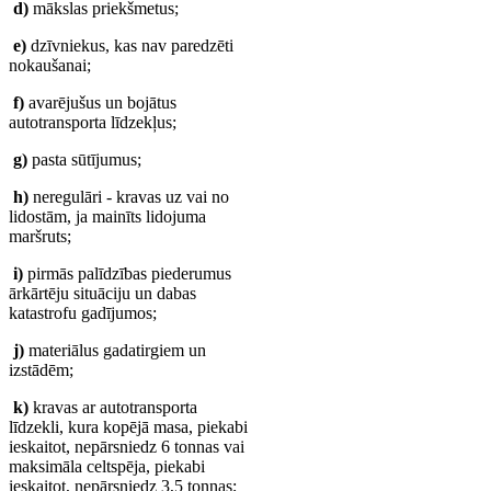
d)
mākslas priekšmetus;
e)
dzīvniekus, kas nav paredzēti
nokaušanai;
f)
avarējušus un bojātus
autotransporta līdzekļus;
g)
pasta sūtījumus;
h)
neregulāri - kravas uz vai no
lidostām, ja mainīts lidojuma
maršruts;
i)
pirmās palīdzības piederumus
ārkārtēju situāciju un dabas
katastrofu gadījumos;
j)
materiālus gadatirgiem un
izstādēm;
k)
kravas ar autotransporta
līdzekli, kura kopējā masa, piekabi
ieskaitot, nepārsniedz 6 tonnas vai
maksimāla celtspēja, piekabi
ieskaitot, nepārsniedz 3,5 tonnas;