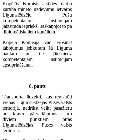
Kopējās Komisijas sēdes darba
kārtība minēto uzdevumu ietvaros
Līgumslēdzēju Pušu
kompetentajām institūcijām
jāizstrādā iepriekš, saskaņojot to pa
diplomātiskajiem kanāliem.
Kopējā Komisija var ierosināt
labojumus jebkuram šā Līguma
pantam un tie jāiesniedz
kompetentajām institūcijām
apstiprināšanai.
8. pants
Transporta līdzekļi, kas reģistrēti
vienas Līgumslēdzējas Puses valsts
teritorijā, nedrīkst veikt pasažieru
un kravu pārvadājumus starp
diviem punktiem otras
Līgumslēdzējas Puses valsts
teritorijā.