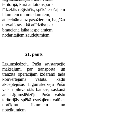
teritorijā, kurā autotransporta
līdzeklis reģistrēts, spēkā esošajiem
likumiem un noteikumiem,
attiecināma uz pasažieriem, bagāžu
un/vai kravu kā atlīdzība par
brauciena laikā iespējamiem
nodarītajiem zaudējumiem.
21. pants
Līgumslēdzēju Pušu savstarpējie
maksājumi par transporta un
tranzīta operācijām izdarāmi tādā
konvertējamā valūtā, kādu
akceptējušas Līgumslēdzēju Pušu
valstu pilnvarotās bankas, saskaņā
ar Līgumslēdzēju Pušu valstu
teritorijās spēkā esošajiem valūtas
norēķinu likumiem un
noteikumiem.