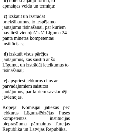
b)
noteikt atļauju formu, to
apmaiņas veidu un termiņu;
c)
izskatīt un izstrādāt
priekšlikumus, to iespējamo
jautājumu risināšanai, par kuriem
nav tieši vienojušās šā Līguma 24.
pantā minētās kompetentās
institūcijas;
d)
izskatīt visus pārējos
jautājumus, kas saistīti ar šo
Līgumu, un izstrādāt ieteikumus to
risināšanai;
e)
apspriest jebkurus citus ar
pārvadājumiem saistītos
jautājumus, par kuriem savstarpēji
jāvienojas.
Kopējai Komisijai jātiekas pēc
jebkuras Līgumslēdzējas Puses
kompetentās institūcijas
pieprasījuma pārmaiņus Turcijas
Republikā un Latvijas Republikā.