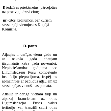
l)
iedzīves priekšmetus, pārceļoties
uz pastāvīgu dzīvi citur;
m)
citos gadījumos, par kuriem
savstarpēji vienojusies Kopējā
Komisija.
13. pants
Atļaujas ir derīgas vienu gadu un
ar nākošā gada atļaujām
jāapmainās katra gada novembrī.
Nepieciešamības gadījumā pēc
Līgumslēdzēju Pušu kompetento
institūciju pieprasījuma, iespējams
apmainīties ar papildus atļaujām uz
savstarpējas vienošanas pamata.
Atļauja ir derīga vienam turp un
atpakaļ braucienam uz otras
Līgumslēdzējas Puses valsts
teritoriju vai tranzītā cauri otras