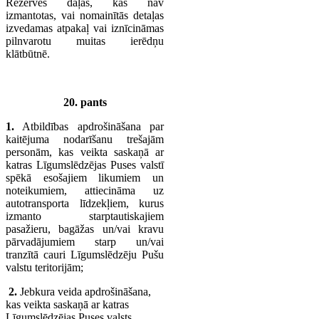
Rezerves daļas, kas nav
izmantotas, vai nomainītās detaļas
izvedamas atpakaļ vai iznīcināmas
pilnvarotu muitas ierēdņu
klātbūtnē.
20. pants
1.
Atbildības apdrošināšana par
kaitējuma nodarīšanu trešajām
personām, kas veikta saskaņā ar
katras Līgumslēdzējas Puses valstī
spēkā esošajiem likumiem un
noteikumiem, attiecināma uz
autotransporta līdzekļiem, kurus
izmanto starptautiskajiem
pasažieru, bagāžas un/vai kravu
pārvadājumiem starp un/vai
tranzītā cauri Līgumslēdzēju Pušu
valstu teritorijām;
2.
Jebkura veida apdrošināšana,
kas veikta saskaņā ar katras
Līgumslēdzējas Puses valsts