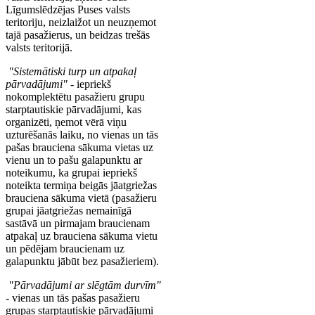
Līgumslēdzējas Puses valsts
teritoriju, neizlaižot un neuzņemot
tajā pasažierus, un beidzas trešās
valsts teritorijā.
"Sistemātiski turp un atpakaļ
pārvadājumi"
- iepriekš
nokomplektētu pasažieru grupu
starptautiskie pārvadājumi, kas
organizēti, ņemot vērā viņu
uzturēšanās laiku, no vienas un tās
pašas brauciena sākuma vietas uz
vienu un to pašu galapunktu ar
noteikumu, ka grupai iepriekš
noteikta termiņa beigās jāatgriežas
brauciena sākuma vietā (pasažieru
grupai jāatgriežas nemainīgā
sastāvā un pirmajam braucienam
atpakaļ uz brauciena sākuma vietu
un pēdējam braucienam uz
galapunktu jābūt bez pasažieriem).
"Pārvadājumi ar slēgtām durvīm"
- vienas un tās pašas pasažieru
grupas starptautiskie pārvadājumi