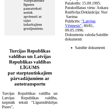
Starptautisko
Parakstīts:
15.09.1995.
līgumu
Parakstīšanas vieta:
Ankara
pamatteksti
Ratificēja:
Deklarācija:
Nav
netiek
Saeima
apvienoti ar
tajos
Publicēts:
"Latvijas
izdarītajiem
Vēstnesis"
, 80/81,
grozījumiem.
09.05.1996.
Dokumenta valoda:
Saistītie
dokumenti
Saistītie dokumenti
Turcijas Republikas
valdības un Latvijas
Republikas valdības
LĪGUMS
par starptautiskajiem
pārvadājumiem ar
autotransportu
Turcijas Republikas valdība un
Latvijas Republikas valdība,
turpmāk tekstā "Līgumslēdzējas
Puses",