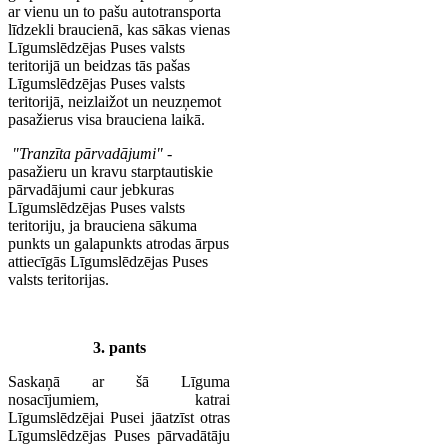
ar vienu un to pašu autotransporta
līdzekli braucienā, kas sākas vienas
Līgumslēdzējas Puses valsts
teritorijā un beidzas tās pašas
Līgumslēdzējas Puses valsts
teritorijā, neizlaižot un neuzņemot
pasažierus visa brauciena laikā.
"Tranzīta pārvadājumi"
-
pasažieru un kravu starptautiskie
pārvadājumi caur jebkuras
Līgumslēdzējas Puses valsts
teritoriju, ja brauciena sākuma
punkts un galapunkts atrodas ārpus
attiecīgās Līgumslēdzējas Puses
valsts teritorijas.
3. pants
Saskaņā ar šā Līguma
nosacījumiem, katrai
Līgumslēdzējai Pusei jāatzīst otras
Līgumslēdzējas Puses pārvadātāju