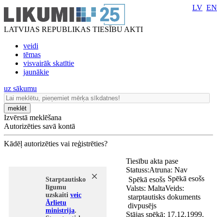
LV
EN
LATVIJAS REPUBLIKAS TIESĪBU AKTI
veidi
tēmas
visvairāk skatītie
jaunākie
uz sākumu
meklēt
Izvērstā meklēšana
Autorizēties savā kontā
Kādēļ autorizēties vai reģistrēties?
Tiesību akta pase
Statuss:
Atruna:
Nav
Spēkā esošs
Spēkā esošs
Starptautisko
līgumu
Valsts:
Malta
Veids:
uzskaiti
veic
starptautisks dokuments
Ārlietu
divpusējs
ministrija
.
Stājas spēkā:
17.12.1999.