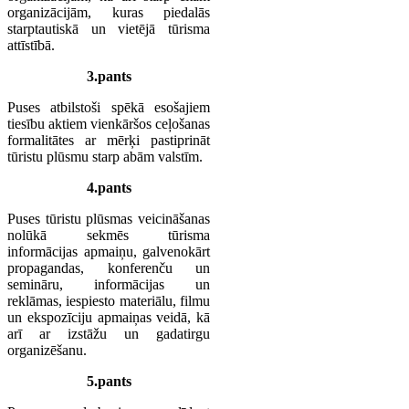
organizācijām, kuras piedalās
starptautiskā un vietējā tūrisma
attīstībā.
3.pants
Puses atbilstoši spēkā esošajiem
tiesību aktiem vienkāršos ceļošanas
formalitātes ar mērķi pastiprināt
tūristu plūsmu starp abām valstīm.
4.pants
Puses tūristu plūsmas veicināšanas
nolūkā sekmēs tūrisma
informācijas apmaiņu, galvenokārt
propagandas, konferenču un
semināru, informācijas un
reklāmas, iespiesto materiālu, filmu
un ekspozīciju apmaiņas veidā, kā
arī ar izstāžu un gadatirgu
organizēšanu.
5.pants