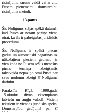
risinājumu sarunu veidā vai ar citu
Pusēm pieņemamu domstarpību
risinājuma metodi.
13.pants
Šis Nolīgums stājas spēkā datumā,
kad Puses ar notām paziņo viena
otrai, ka tās ir pabeigušas juridiskās
procedūras.
Šis Nolīgums ir spēkā piecus
gadus un automātiski pagarinās uz
nākošajiem pieciem gadiem, ja
vien kāda no Pusēm sešus mēnešus
pirms termiņa izbeigšanās
rakstveidā nepaziņo otrai Pusei par
savu nodomu izbeigt šī Nolīguma
darbību.
Parakstīts Rīgā, 1999.gada
15.oktobrī divos eksemplāros
latviešu un angļu valodā. Visiem
tekstiem ir vienāds juridisks spēks.
Domstarpību gadījumā par šī