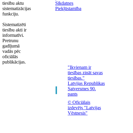
tiesību aktu
Sīkdatnes
sistematizācijas
Piekļūstamība
funkciju.
Sistematizēti
tiesību akti ir
informatīvi.
Pretrunu
gadījumā
vadās pēc
oficiālās
publikācijas.
"Ikvienam ir
tiesības zināt savas
tiesības."
Latvijas Republikas
Satversmes 90.
pants
© Oficiālais
izdevējs "Latvijas
Vēstnesis"