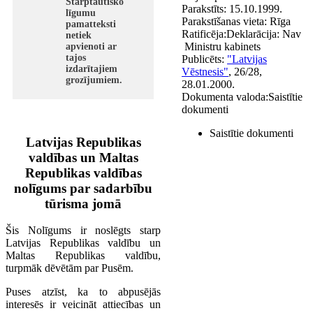
Starptautisko
Parakstīts:
15.10.1999.
līgumu
Parakstīšanas vieta:
Rīga
pamatteksti
Ratificēja:
Deklarācija:
Nav
netiek
Ministru kabinets
apvienoti ar
tajos
Publicēts:
"Latvijas
izdarītajiem
Vēstnesis"
, 26/28,
grozījumiem.
28.01.2000.
Dokumenta valoda:
Saistītie
dokumenti
Saistītie dokumenti
Latvijas Republikas
valdības un Maltas
Republikas valdības
nolīgums par sadarbību
tūrisma jomā
Šis Nolīgums ir noslēgts starp
Latvijas Republikas valdību un
Maltas Republikas valdību,
turpmāk dēvētām par Pusēm.
Puses atzīst, ka to abpusējās
interesēs ir veicināt attiecības un