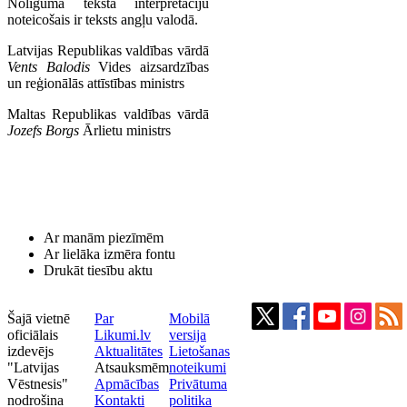
Nolīguma teksta interpretāciju
noteicošais ir teksts angļu valodā.
Latvijas Republikas valdības vārdā
Vents Balodis
Vides aizsardzības
un reģionālās attīstības ministrs
Maltas Republikas valdības vārdā
Jozefs Borgs
Ārlietu ministrs
Ar manām piezīmēm
Ar lielāka izmēra fontu
Drukāt tiesību aktu
Šajā vietnē
Par
Mobilā
oficiālais
Likumi.lv
versija
izdevējs
Aktualitātes
Lietošanas
"Latvijas
Atsauksmēm
noteikumi
Vēstnesis"
Apmācības
Privātuma
nodrošina
Kontakti
politika