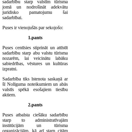
sadarbību starp valstīm tūrisma
jomā un nodrošināt adekvātu
juridisko pamatojumu šai
sadarbībai.
Puses ir vienojušās par sekojošo:
1.pants
Puses centīsies stiprināt un attīstīt
sadarbību starp abu valstu tūrisma
nozarēm, lai veicinātu labāku
sabiedrības, vēstures un kultūras
izpratni.
Sadarbība tiks īstenota saskaņā ar
šī Nolīguma noteikumiem un abās
valstīs spēkā esošajiem tiesību
aktiem.
2.pants
Puses atbalsta ciešāku sadarbību
starp to administratīvajām
institūcijām un tūrisma
organizācijām, kā arī starp citām