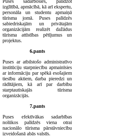
Puses sadarbosies, palīdzot
izglītībā, apmācībā, kā arī ekspertu,
personāla un studentu apmaiņā
tūrisma jomā. Puses palīdzēs
sabiedriskajām un privātajām
organizācijām realizēt dažādus
tūrisma attīstības pētījumus un
projektus.
6.pants
Puses ar atbilstošo administratīvo
institūciju starpniecību apmainīsies
ar informāciju par spēkā esošajiem
tiesību aktiem, darba pieredzi un
rādītājiem, kā arī par darbību
starptautiskajās tūrisma
organizācijās.
7.pants
Puses efektīvākas sadarbības
nolūkos palīdzēs viena otrai
nacionālo tūrisma pārstāvniecību
izveidošanā abās valstīs.