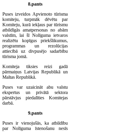
8.pants
Puses izveidos Apvienoto tūrisma
komiteju, turpmāk dēvētu par
Komiteju, kurā iekļaus par tūrismu
atbildīgās amatpersonas no abām
valstīm, lai šī Nolīguma ietvaros
realizētu kopīgus priekšlikumus,
programmas un rezolūcijas
attiecībā uz divpusējo sadarbību
tūrisma jomā.
Komiteja tiksies reizi gadā
pārmaiņus Latvijas Republikā un
Maltas Republikā.
Puses var uzaicināt abu valstu
ekspertus un privātā sektora
pārstāvjus piedalīties Komitejas
darbā.
9.pants
Puses ir vienojušās, ka atbildību
par Nolīguma īstenošanu nesīs