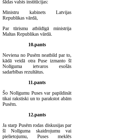
šādas valsts institūcijas:
Ministru kabinets Latvijas
Republikas vārdā,
Par tūrismu atbildīgā ministrija
Maltas Republikas vārdā.
10.pants
Neviena no Pusēm neatbild par to,
kādā veidā otra Puse izmanto šī
Nolīguma ietvaros esošās
sadarbības rezultātus.
11.pants
Šo Nolīgumu Puses var papildināt
tikai rakstiski un to parakstot abām
Pusēm.
12.pants
Ja starp Pusēm rodas diskusijas par
šī Nolīguma skaidrojumu vai
pielietojumu, Puses meklēs