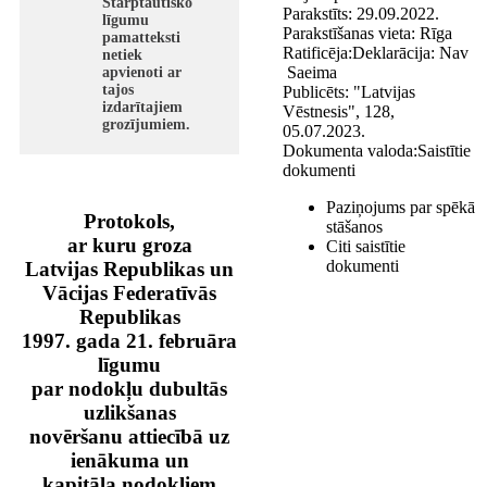
Starptautisko
Parakstīts:
29.09.2022.
līgumu
Parakstīšanas vieta:
Rīga
pamatteksti
Ratificēja:
Deklarācija:
Nav
netiek
Saeima
apvienoti ar
tajos
Publicēts:
"Latvijas
izdarītajiem
Vēstnesis", 128,
grozījumiem.
05.07.2023.
Dokumenta valoda:
Saistītie
dokumenti
Paziņojums par spēkā
Protokols,
stāšanos
ar kuru groza
Citi saistītie
dokumenti
Latvijas Republikas un
Vācijas Federatīvās
Republikas
1997. gada 21. februāra
līgumu
par nodokļu dubultās
uzlikšanas
novēršanu attiecībā uz
ienākuma un
kapitāla nodokļiem