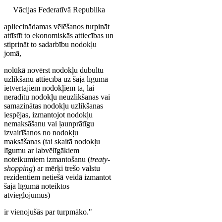
Vācijas Federatīvā Republika
apliecinādamas vēlēšanos turpināt
attīstīt to ekonomiskās attiecības un
stiprināt to sadarbību nodokļu
jomā,
nolūkā novērst nodokļu dubultu
uzlikšanu attiecībā uz šajā līgumā
ietvertajiem nodokļiem tā, lai
neradītu nodokļu neuzlikšanas vai
samazinātas nodokļu uzlikšanas
iespējas, izmantojot nodokļu
nemaksāšanu vai ļaunprātīgu
izvairīšanos no nodokļu
maksāšanas (tai skaitā nodokļu
līgumu ar labvēlīgākiem
noteikumiem izmantošanu (
treaty-
shopping
) ar mērķi trešo valstu
rezidentiem netiešā veidā izmantot
šajā līgumā noteiktos
atvieglojumus)
ir vienojušās par turpmāko."