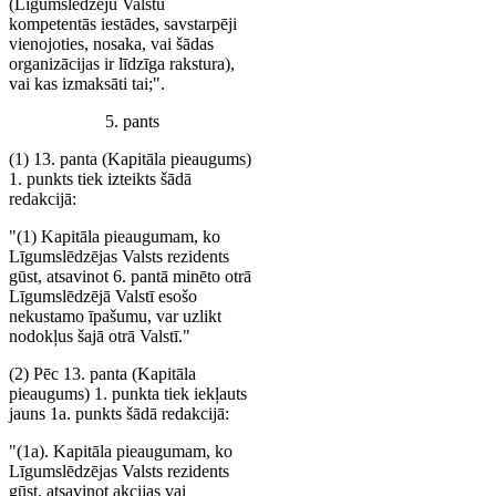
(Līgumslēdzēju Valstu
kompetentās iestādes, savstarpēji
vienojoties, nosaka, vai šādas
organizācijas ir līdzīga rakstura),
vai kas izmaksāti tai;".
5. pants
(1) 13. panta (Kapitāla pieaugums)
1. punkts tiek izteikts šādā
redakcijā:
"(1) Kapitāla pieaugumam, ko
Līgumslēdzējas Valsts rezidents
gūst, atsavinot 6. pantā minēto otrā
Līgumslēdzējā Valstī esošo
nekustamo īpašumu, var uzlikt
nodokļus šajā otrā Valstī."
(2) Pēc 13. panta (Kapitāla
pieaugums) 1. punkta tiek iekļauts
jauns 1a. punkts šādā redakcijā:
"(1a). Kapitāla pieaugumam, ko
Līgumslēdzējas Valsts rezidents
gūst, atsavinot akcijas vai