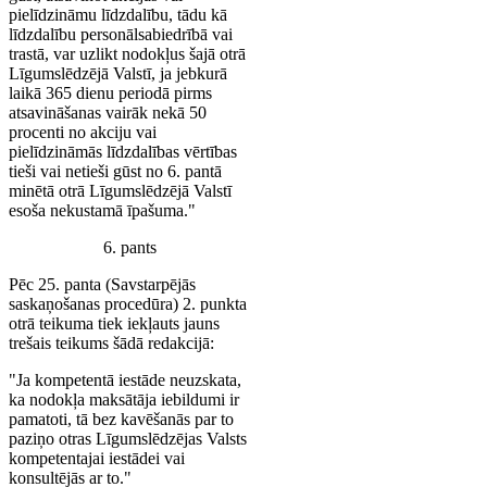
pielīdzināmu līdzdalību, tādu kā
līdzdalību personālsabiedrībā vai
trastā, var uzlikt nodokļus šajā otrā
Līgumslēdzējā Valstī, ja jebkurā
laikā 365 dienu periodā pirms
atsavināšanas vairāk nekā 50
procenti no akciju vai
pielīdzināmās līdzdalības vērtības
tieši vai netieši gūst no 6. pantā
minētā otrā Līgumslēdzējā Valstī
esoša nekustamā īpašuma."
6. pants
Pēc 25. panta (Savstarpējās
saskaņošanas procedūra) 2. punkta
otrā teikuma tiek iekļauts jauns
trešais teikums šādā redakcijā:
"Ja kompetentā iestāde neuzskata,
ka nodokļa maksātāja iebildumi ir
pamatoti, tā bez kavēšanās par to
paziņo otras Līgumslēdzējas Valsts
kompetentajai iestādei vai
konsultējās ar to."