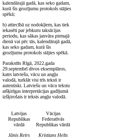
kalendārajā gadā, kas seko gadam,
kurā šis grozījumu protokols stājies
spēkā;
b) attiecībā uz nodokļiem, kas tiek
iekasēti par jebkuru taksācijas
periodu, kas sākas janvāra pirmajā
dienā vai pēc tās, kalendārajā gadā,
kas seko gadam, kurā šis
grozījumu protokols stājies spēkā.
Parakstīts Rīgā, 2022.gada
29.septembrī divos eksemplāros,
katrs latviešu, vācu un angļu
valodā, turklāt visi trīs teksti ir
autentiski. Latviešu un vācu tekstu
atšķirīgas interpretācijas gadījumā
izšķirošais ir teksts angļu valodā.
Latvijas
Vācijas
Republikas
Federatīvās
vārdā
Republikas vārdā
Jānis Reirs
Kristians Helts