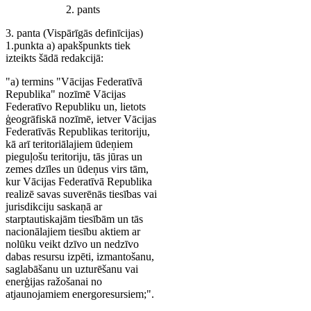
2. pants
3. panta (Vispārīgās definīcijas)
1.punkta a) apakšpunkts tiek
izteikts šādā redakcijā:
"a) termins "Vācijas Federatīvā
Republika" nozīmē Vācijas
Federatīvo Republiku un, lietots
ģeogrāfiskā nozīmē, ietver Vācijas
Federatīvās Republikas teritoriju,
kā arī teritoriālajiem ūdeņiem
pieguļošu teritoriju, tās jūras un
zemes dzīles un ūdeņus virs tām,
kur Vācijas Federatīvā Republika
realizē savas suverēnās tiesības vai
jurisdikciju saskaņā ar
starptautiskajām tiesībām un tās
nacionālajiem tiesību aktiem ar
nolūku veikt dzīvo un nedzīvo
dabas resursu izpēti, izmantošanu,
saglabāšanu un uzturēšanu vai
enerģijas ražošanai no
atjaunojamiem energoresursiem;".