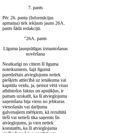
7. pants
Pēc 26. panta (Informācijas
apmaiņa) tiek iekļauts jauns 26A.
pants šādā redakcijā.
"26A. pants
Līguma ļaunprātīgas izmantošanas
novēršana
Neatkarīgi no citiem šī līguma
noteikumiem, šajā līgumā
paredzētais atvieglojums netiek
piešķirts attiecībā uz ienākuma vai
kapitāla veidu, ja, ņemot vērā visus
atbilstošos faktus un apstākļus, ir
pamats uzskatīt, ka šī atvieglojuma
saņemšana bija viens no jebkuras
vienošanās vai darījuma
galvenajiem mērķiem, kā rezultātā
tieši vai netieši tika saņemts šis
atvieglojums, ja vien netiek
konstatēts, ka šī atvieglojuma