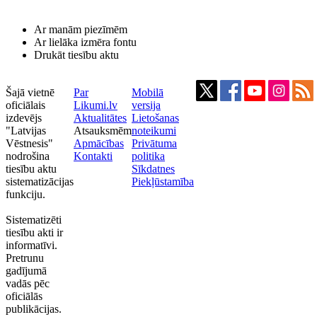
Ar manām piezīmēm
Ar lielāka izmēra fontu
Drukāt tiesību aktu
Šajā vietnē
Par
Mobilā
oficiālais
Likumi.lv
versija
izdevējs
Aktualitātes
Lietošanas
"Latvijas
Atsauksmēm
noteikumi
Vēstnesis"
Apmācības
Privātuma
nodrošina
Kontakti
politika
tiesību aktu
Sīkdatnes
sistematizācijas
Piekļūstamība
funkciju.
Sistematizēti
tiesību akti ir
informatīvi.
Pretrunu
gadījumā
vadās pēc
oficiālās
publikācijas.