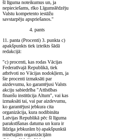
šī līguma noteikumus un, ja
nepieciešams, rīko Līgumslēdzēju
Valstu kompetento iestāžu
savstarpēju apspriešanos."
4. pants
11. panta (Procenti) 3. punkta c)
apakšpunkts tiek izteikts šādā
redakcijā:
"c) procenti, kas rodas Vācijas
Federatīvajā Republikā, tiek
atbrīvoti no Vācijas nodokļiem, ja
šie procenti izmaksāti par
aizdevumu, ko garantējusi Valsts
akciju sabiedrība "Attīstības
finanšu institūcija Altum", vai kas
izmaksāti tai, vai par aizdevumu,
ko garantējusi jebkura cita
organizācija, kura nodibināta
Latvijas Republikā pēc šī līguma
parakstīšanas datuma un kura ir
līdzīga jebkurām b) apakšpunktā
minētajām organizācijām