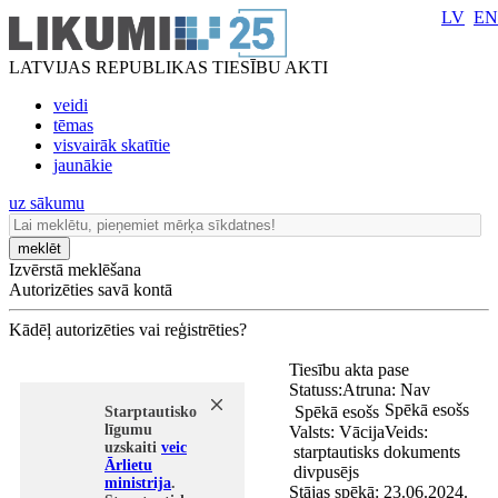
LV
EN
LATVIJAS REPUBLIKAS TIESĪBU AKTI
veidi
tēmas
visvairāk skatītie
jaunākie
uz sākumu
meklēt
Izvērstā meklēšana
Autorizēties savā kontā
Kādēļ autorizēties vai reģistrēties?
Tiesību akta pase
Statuss:
Atruna:
Nav
Spēkā esošs
Spēkā esošs
Starptautisko
līgumu
Valsts:
Vācija
Veids:
uzskaiti
veic
starptautisks dokuments
Ārlietu
divpusējs
ministrija
.
Stājas spēkā:
23.06.2024.