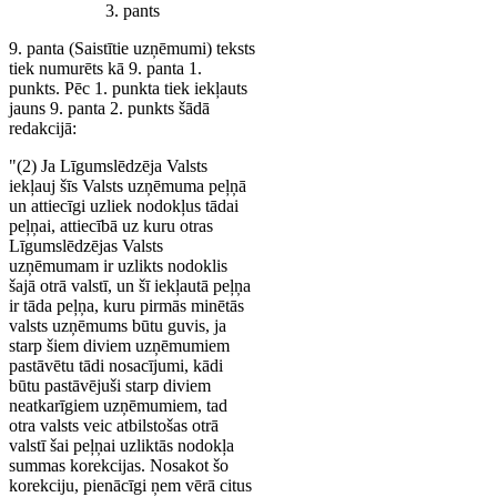
3. pants
9. panta (Saistītie uzņēmumi) teksts
tiek numurēts kā 9. panta 1.
punkts. Pēc 1. punkta tiek iekļauts
jauns 9. panta 2. punkts šādā
redakcijā:
"(2) Ja Līgumslēdzēja Valsts
iekļauj šīs Valsts uzņēmuma peļņā
un attiecīgi uzliek nodokļus tādai
peļņai, attiecībā uz kuru otras
Līgumslēdzējas Valsts
uzņēmumam ir uzlikts nodoklis
šajā otrā valstī, un šī iekļautā peļņa
ir tāda peļņa, kuru pirmās minētās
valsts uzņēmums būtu guvis, ja
starp šiem diviem uzņēmumiem
pastāvētu tādi nosacījumi, kādi
būtu pastāvējuši starp diviem
neatkarīgiem uzņēmumiem, tad
otra valsts veic atbilstošas otrā
valstī šai peļņai uzliktās nodokļa
summas korekcijas. Nosakot šo
korekciju, pienācīgi ņem vērā citus