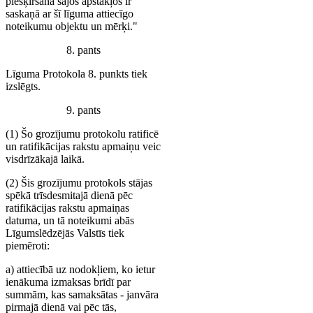
piešķiršana šajos apstākļos ir
saskaņā ar šī līguma attiecīgo
noteikumu objektu un mērķi."
8. pants
Līguma Protokola 8. punkts tiek
izslēgts.
9. pants
(1) Šo grozījumu protokolu ratificē
un ratifikācijas rakstu apmaiņu veic
visdrīzākajā laikā.
(2) Šis grozījumu protokols stājas
spēkā trīsdesmitajā dienā pēc
ratifikācijas rakstu apmaiņas
datuma, un tā noteikumi abās
Līgumslēdzējās Valstīs tiek
piemēroti:
a) attiecībā uz nodokļiem, ko ietur
ienākuma izmaksas brīdī par
summām, kas samaksātas - janvāra
pirmajā dienā vai pēc tās,