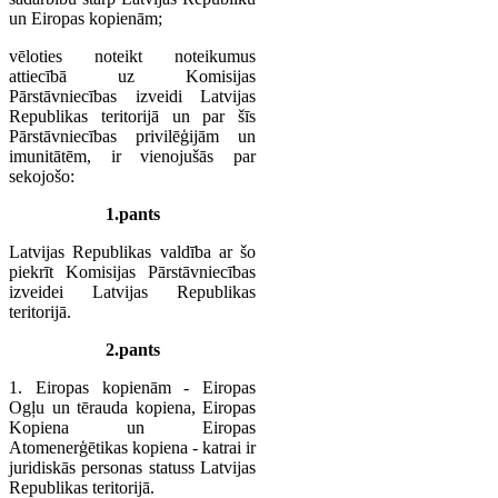
un Eiropas kopienām;
vēloties noteikt noteikumus
attiecībā uz Komisijas
Pārstāvniecības izveidi Latvijas
Republikas teritorijā un par šīs
Pārstāvniecības privilēģijām un
imunitātēm, ir vienojušās par
sekojošo:
1.pants
Latvijas Republikas valdība ar šo
piekrīt Komisijas Pārstāvniecības
izveidei Latvijas Republikas
teritorijā.
2.pants
1. Eiropas kopienām - Eiropas
Ogļu un tērauda kopiena, Eiropas
Kopiena un Eiropas
Atomenerģētikas kopiena - katrai ir
juridiskās personas statuss Latvijas
Republikas teritorijā.