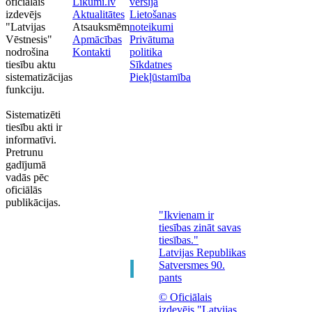
oficiālais
Likumi.lv
versija
izdevējs
Aktualitātes
Lietošanas
"Latvijas
Atsauksmēm
noteikumi
Vēstnesis"
Apmācības
Privātuma
nodrošina
Kontakti
politika
tiesību aktu
Sīkdatnes
sistematizācijas
Piekļūstamība
funkciju.
Sistematizēti
tiesību akti ir
informatīvi.
Pretrunu
gadījumā
vadās pēc
oficiālās
publikācijas.
"Ikvienam ir
tiesības zināt savas
tiesības."
Latvijas Republikas
Satversmes 90.
pants
© Oficiālais
izdevējs "Latvijas