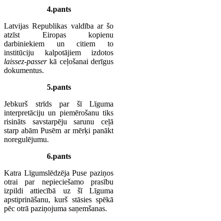
4.pants
Latvijas Republikas valdība ar šo
atzīst Eiropas kopienu
darbiniekiem un citiem to
institūciju kalpotājiem izdotos
laissez-passer
kā ceļošanai derīgus
dokumentus.
5.pants
Jebkurš strīds par šī Līguma
interpretāciju un piemērošanu tiks
risināts savstarpēju sarunu ceļā
starp abām Pusēm ar mērķi panākt
noregulējumu.
6.pants
Katra Līgumslēdzēja Puse paziņos
otrai par nepieciešamo prasību
izpildi attiecībā uz šī Līguma
apstiprināšanu, kurš stāsies spēkā
pēc otrā paziņojuma saņemšanas.