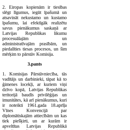
2. Eiropas kopienām ir tiesības
slēgt līgumus, iegūt īpašumā un
atsavināt nekustamo un kustamo
īpašumu, lai efektīgāk realizētu
savus pienākumus saskaņā ar
Latvijas Republikas likumu
procesuālajām un
administratīvajām prasībām, un
piedalīties tiesas procesos, un šim
mērķim to pārstāv Komisija.
3.pants
1. Komisijas Pārstāvniecība, tās
vadītājs un darbinieki, tāpat kā to
ģimenes locekļi, ar kuriem viņi
dzīvo kopā, Latvijas Republikas
teritorijā baudīs privilēģijas un
imunitātes, kā arī pienākumus, kuri
ir noteikti 1961.gada 18.aprīļa
Vīnes Konvencijā par
diplomātiskajām attiecībām un kas
tiek piešķirti, un ar kurām ir
apveltītas Latvijas Republikā