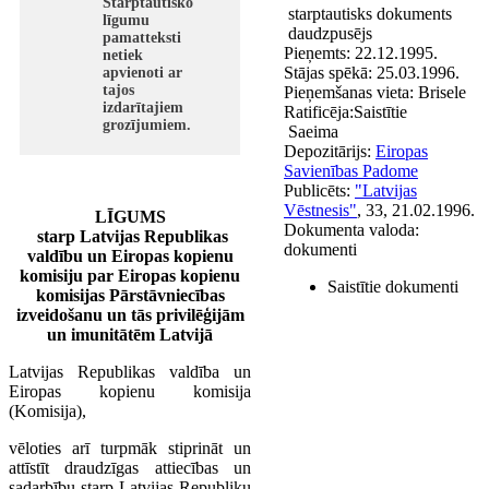
Starptautisko
starptautisks dokuments
līgumu
daudzpusējs
pamatteksti
Pieņemts:
22.12.1995.
netiek
Stājas spēkā:
25.03.1996.
apvienoti ar
tajos
Pieņemšanas vieta:
Brisele
izdarītajiem
Ratificēja:
Saistītie
grozījumiem.
Saeima
Depozitārijs:
Eiropas
Savienības Padome
Publicēts:
"Latvijas
Vēstnesis"
, 33, 21.02.1996.
LĪGUMS
Dokumenta valoda:
starp Latvijas Republikas
dokumenti
valdību un Eiropas kopienu
komisiju par Eiropas kopienu
Saistītie dokumenti
komisijas Pārstāvniecības
izveidošanu un tās privilēģijām
un imunitātēm Latvijā
Latvijas Republikas valdība un
Eiropas kopienu komisija
(Komisija),
vēloties arī turpmāk stiprināt un
attīstīt draudzīgas attiecības un
sadarbību starp Latvijas Republiku