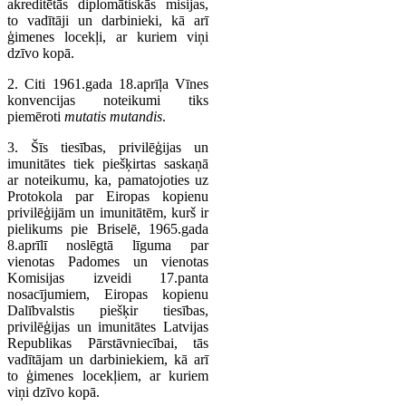
akreditētās diplomātiskās misijas,
to vadītāji un darbinieki, kā arī
ģimenes locekļi, ar kuriem viņi
dzīvo kopā.
2. Citi 1961.gada 18.aprīļa Vīnes
konvencijas noteikumi tiks
piemēroti
mutatis mutandis
.
3. Šīs tiesības, privilēģijas un
imunitātes tiek piešķirtas saskaņā
ar noteikumu, ka, pamatojoties uz
Protokola par Eiropas kopienu
privilēģijām un imunitātēm, kurš ir
pielikums pie Briselē, 1965.gada
8.aprīlī noslēgtā līguma par
vienotas Padomes un vienotas
Komisijas izveidi 17.panta
nosacījumiem, Eiropas kopienu
Dalībvalstis piešķir tiesības,
privilēģijas un imunitātes Latvijas
Republikas Pārstāvniecībai, tās
vadītājam un darbiniekiem, kā arī
to ģimenes locekļiem, ar kuriem
viņi dzīvo kopā.