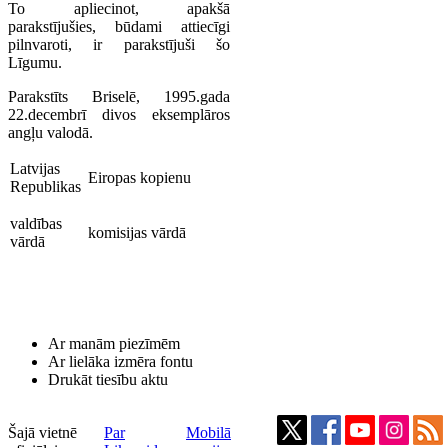
To apliecinot, apakšā
parakstījušies, būdami attiecīgi
pilnvaroti, ir parakstījuši šo
Līgumu.
Parakstīts Briselē, 1995.gada
22.decembrī divos eksemplāros
angļu valodā.
Latvijas
Eiropas kopienu
Republikas
valdības
komisijas vārdā
vārdā
Ar manām piezīmēm
Ar lielāka izmēra fontu
Drukāt tiesību aktu
Šajā vietnē
Par
Mobilā