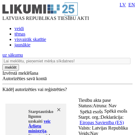
LV
EN
LATVIJAS REPUBLIKAS TIESĪBU AKTI
veidi
tēmas
visvairāk skatītie
jaunākie
uz sākumu
meklēt
Izvērstā meklēšana
Autorizēties savā kontā
Kādēļ autorizēties vai reģistrēties?
Tiesību akta pase
Statuss:
Atruna:
Nav
Spēkā esošs
Spēkā esošs
Starptautisko
līgumu
Starpt. org.:
Deklarācija:
uzskaiti
veic
Eiropas Savienība (ES)
Ārlietu
Valsts:
Latvijas Republika
ministrija
.
Veids:
Nav