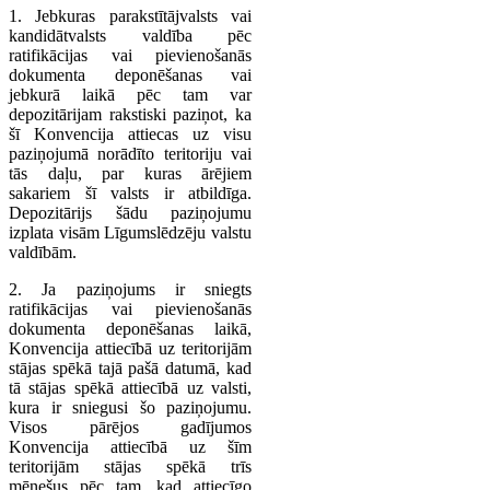
1. Jebkuras parakstītājvalsts vai
kandidātvalsts valdība pēc
ratifikācijas vai pievienošanās
dokumenta deponēšanas vai
jebkurā laikā pēc tam var
depozitārijam rakstiski paziņot, ka
šī Konvencija attiecas uz visu
paziņojumā norādīto teritoriju vai
tās daļu, par kuras ārējiem
sakariem šī valsts ir atbildīga.
Depozitārijs šādu paziņojumu
izplata visām Līgumslēdzēju valstu
valdībām.
2. Ja paziņojums ir sniegts
ratifikācijas vai pievienošanās
dokumenta deponēšanas laikā,
Konvencija attiecībā uz teritorijām
stājas spēkā tajā pašā datumā, kad
tā stājas spēkā attiecībā uz valsti,
kura ir sniegusi šo paziņojumu.
Visos pārējos gadījumos
Konvencija attiecībā uz šīm
teritorijām stājas spēkā trīs
mēnešus pēc tam, kad attiecīgo