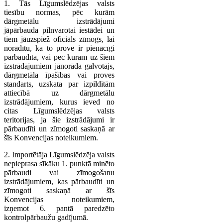
1. Tās Līgumslēdzējas valsts
tiesību normas, pēc kurām
dārgmetālu izstrādājumi
jāpārbauda pilnvarotai iestādei un
tiem jāuzspiež oficiāls zīmogs, lai
norādītu, ka to prove ir pienācīgi
pārbaudīta, vai pēc kurām uz šiem
izstrādājumiem jānorāda galvotājs,
dārgmetāla īpašības vai proves
standarts, uzskata par izpildītām
attiecībā uz dārgmetālu
izstrādājumiem, kurus ieved no
citas Līgumslēdzējas valsts
teritorijas, ja šie izstrādājumi ir
pārbaudīti un zīmogoti saskaņā ar
šīs Konvencijas noteikumiem.
2. Importētāja Līgumslēdzēja valsts
nepieprasa sīkāku 1. punktā minēto
pārbaudi vai zīmogošanu
izstrādājumiem, kas pārbaudīti un
zīmogoti saskaņā ar šīs
Konvencijas noteikumiem,
izņemot 6. pantā paredzēto
kontrolpārbaužu gadījumā.