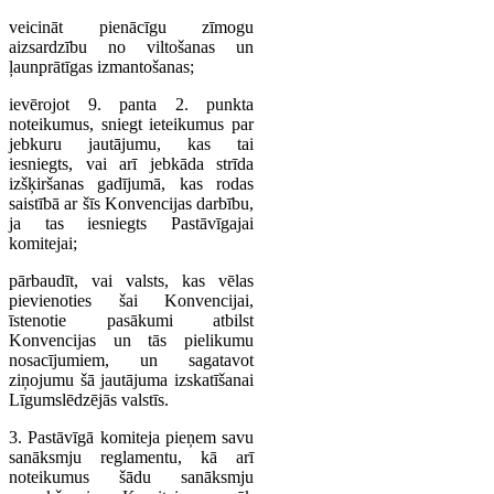
veicināt pienācīgu zīmogu
aizsardzību no viltošanas un
ļaunprātīgas izmantošanas;
ievērojot 9. panta 2. punkta
noteikumus, sniegt ieteikumus par
jebkuru jautājumu, kas tai
iesniegts, vai arī jebkāda strīda
izšķiršanas gadījumā, kas rodas
saistībā ar šīs Konvencijas darbību,
ja tas iesniegts Pastāvīgajai
komitejai;
pārbaudīt, vai valsts, kas vēlas
pievienoties šai Konvencijai,
īstenotie pasākumi atbilst
Konvencijas un tās pielikumu
nosacījumiem, un sagatavot
ziņojumu šā jautājuma izskatīšanai
Līgumslēdzējās valstīs.
3. Pastāvīgā komiteja pieņem savu
sanāksmju reglamentu, kā arī
noteikumus šādu sanāksmju