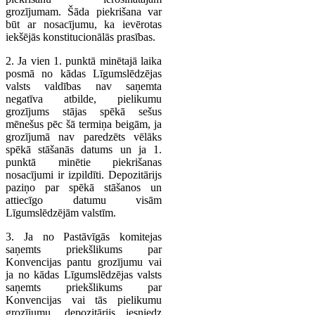
grozījumam. Šāda piekrišana var
būt ar nosacījumu, ka ievērotas
iekšējās konstitucionālās prasības.
2. Ja vien 1. punktā minētajā laika
posmā no kādas Līgumslēdzējas
valsts valdības nav saņemta
negatīva atbilde, pielikumu
grozījums stājas spēkā sešus
mēnešus pēc šā termiņa beigām, ja
grozījumā nav paredzēts vēlāks
spēkā stāšanās datums un ja 1.
punktā minētie piekrišanas
nosacījumi ir izpildīti. Depozitārijs
paziņo par spēkā stāšanos un
attiecīgo datumu visām
Līgumslēdzējām valstīm.
3. Ja no Pastāvīgās komitejas
saņemts priekšlikums par
Konvencijas pantu grozījumu vai
ja no kādas Līgumslēdzējas valsts
saņemts priekšlikums par
Konvencijas vai tās pielikumu
grozījumu, depozitārijs iesniedz