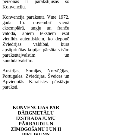
personas ir parakstījušas šo
Konvenciju.
Konvencija parakstīta Vīnē 1972.
gada 15. novembrī vienā
eksemplārā, angļu un franču
valodā, abiem tekstiem esot
vienlīdz autentiskiem, ko deponē
Zviedrijas valdībai, kura
apstiprinātas kopijas pārsūta visām
parakstītājvalstīm un
kandidātvalstīm.
Austrijas, Somijas, Norvēģijas,
Portugāles, Zviedrijas, Šveices un
Apvienotās Karalistes pārstāvju
paraksti.
KONVENCIJAS PAR
DĀRGMETĀLU
IZSTRĀDĀJUMU
PĀRBAUDI UN
ZĪMOGOŠANU I UN II
PIELIKUMS