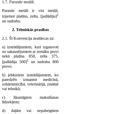
1.7.
Parastie metāli.
Parastie metāli ir visi metāli,
2
izņemot platīnu, zeltu, [pallādiju]
un sudrabu.
2. Tehniskās prasības
2.1. Šī Konvencija neattiecas uz:
a) izstrādājumiem, kuri izgatavoti
no sakausējumiem ar zemāku provi
nekā platīna 850, zelta 375,
2
[pallādija 500]
un sudraba 800
prove;
b) jebkuriem izstrādājumiem, ko
paredzēts izmantot medicīnā,
zobārstniecībā, veterinārijā, zinātnē
vai tehnikā;
c) likumīgiem maksāšanas
līdzekļiem;
d) daļām vai nepabeigtiem