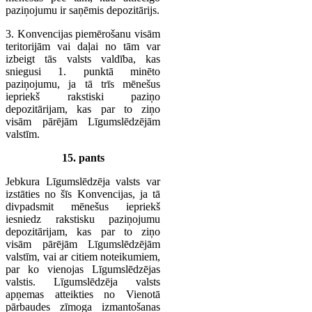
paziņojumu ir saņēmis depozitārijs.
3. Konvencijas piemērošanu visām
teritorijām vai daļai no tām var
izbeigt tās valsts valdība, kas
sniegusi 1. punktā minēto
paziņojumu, ja tā trīs mēnešus
iepriekš rakstiski paziņo
depozitārijam, kas par to ziņo
visām pārējām Līgumslēdzējām
valstīm.
15. pants
Jebkura Līgumslēdzēja valsts var
izstāties no šīs Konvencijas, ja tā
divpadsmit mēnešus iepriekš
iesniedz rakstisku paziņojumu
depozitārijam, kas par to ziņo
visām pārējām Līgumslēdzējām
valstīm, vai ar citiem noteikumiem,
par ko vienojas Līgumslēdzējas
valstis. Līgumslēdzēja valsts
apņemas atteikties no Vienotā
pārbaudes zīmoga izmantošanas