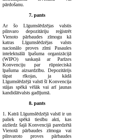
pārdošanu.
7. pants
Ar šo Līgumslēdzējas valstis
pilnvaro depozitāriju reģistrēt
Vienoto pārbaudes zīmogu kā
katras Līgumslēdzējas valsts
nacionālo proves zīmi Pasaules
intelektuālā īpašuma organizācijā
(WIPO) saskaņā ar Parīzes
Konvenciju par rūpnieciskā
īpašuma aizsardzību. Depozitārijs
tāpat rīkojas, ja kādā
Līgumslēdzējā valstī šī Konvencija
stājas spēkā vēlāk vai arī jaunas
kandidātvalsts gadījumā.
8. pants
1. Katrā Līgumslēdzējā valstī ir un
paliek spēkā tiesību akti, kas
aizliedz šajā Konvencijā paredzētā
Vienotā pārbaudes zīmoga vai
pilnvaroto proves pārbaudes