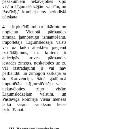
pasākumiem nekavējoties ziņo
visām Līgumslēdzējām valstīm, un
Pastāvīgā komiteja tos periodiski
pārskata.
4. Ja ir pierādījumi par atkārtotu un
nopietnu Vienotā pārbaudes
zīmoga ļaunprātīgu izmantošanu,
importētāja Līgumslēdzēja valsts
var uz laiku atteikties pieņemt
izstrādājumus, uz kuriem ir
attiecīgās proves pārbaudes
iestādes zīmogs, neskatoties uz to,
vai izstrādājumi ir vai nav
pārbaudīti un zīmogoti saskaņā ar
šo Konvenciju. Šādā gadījumā
importētāja Līgumslēdzēja valsts
nekavējoties ziņo visām
Līgumslēdzējām valstīm, un
Pastāvīgā komiteja viena mēneša
laikā sasauc sanāksmi lietas
izskatīšanai.