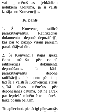
vai piemērošanas jebkādiem
nolūkiem gadījumā, ja šī valsts
izstājas no Konvencijas.
16. pants
1. Šo Konvenciju ratificē
parakstītājvalstis. Ratifikācijas
dokumentus deponē depozitārijā,
kas par to paziņo visām pārējām
parakstītājvalstīm.
2. Šī Konvencija stājas spēkā
četrus mēnešus pēc ceturtā
ratifikācijas dokumenta
deponēšanas. Ja kāda
parakstītājvalsts deponē
ratifikācijas dokumentu pēc tam,
tad šajā valstī šī Konvencija stājas
spēkā divus mēnešus pēc
deponēšanas datuma, bet ne agrāk
par iepriekš minēto četru mēnešu
laika posma beigām.
To apliecinot, pienācīgi pilnvarotās