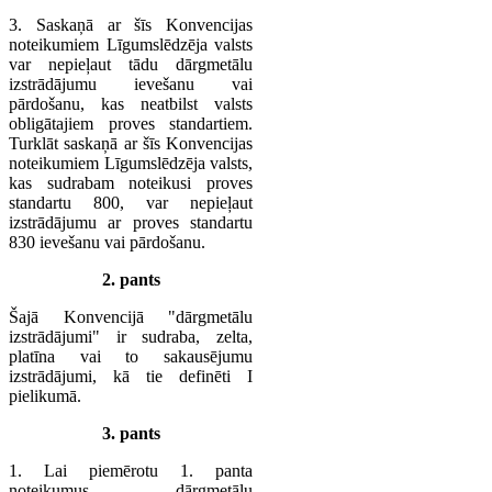
3. Saskaņā ar šīs Konvencijas
noteikumiem Līgumslēdzēja valsts
var nepieļaut tādu dārgmetālu
izstrādājumu ievešanu vai
pārdošanu, kas neatbilst valsts
obligātajiem proves standartiem.
Turklāt saskaņā ar šīs Konvencijas
noteikumiem Līgumslēdzēja valsts,
kas sudrabam noteikusi proves
standartu 800, var nepieļaut
izstrādājumu ar proves standartu
830 ievešanu vai pārdošanu.
2. pants
Šajā Konvencijā "dārgmetālu
izstrādājumi" ir sudraba, zelta,
platīna vai to sakausējumu
izstrādājumi, kā tie definēti I
pielikumā.
3. pants
1. Lai piemērotu 1. panta
noteikumus, dārgmetālu