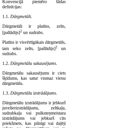
Konvencijā piemēro šādas
definīcijas:
1.1.
Dārgmetāli.
Dārgmetāli ir platīns, zelts,
2
[pallādijs]
un sudrabs.
Platīns ir visvērtīgākais dārgmetāls,
2
tam seko zelts, [pallādijs]
un
sudrabs.
1.2.
Dārgmetālu sakausējums.
Dārgmetālu sakausējums ir ciets
šķīdums, kas satur vismaz vienu
dārgmetālu.
1.3.
Dārgmetālu izstrādājums.
Dārgmetālu izstrādājums ir jebkurš
juvelierizstrādājums, zeltkaļa,
sudrabkaļa vai pulksteņmeistara
izstrādājums vai jebkurš cits
priekšmets, kas pilnīgi vai daļēji