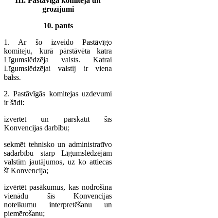
III. Pastāvīgā komiteja un
grozījumi
10. pants
1. Ar šo izveido Pastāvīgo
komiteju, kurā pārstāvēta katra
Līgumslēdzēja valsts. Katrai
Līgumslēdzējai valstij ir viena
balss.
2. Pastāvīgās komitejas uzdevumi
ir šādi:
izvērtēt un pārskatīt šīs
Konvencijas darbību;
sekmēt tehnisko un administratīvo
sadarbību starp Līgumslēdzējām
valstīm jautājumos, uz ko attiecas
šī Konvencija;
izvērtēt pasākumus, kas nodrošina
vienādu šīs Konvencijas
noteikumu interpretēšanu un
piemērošanu;