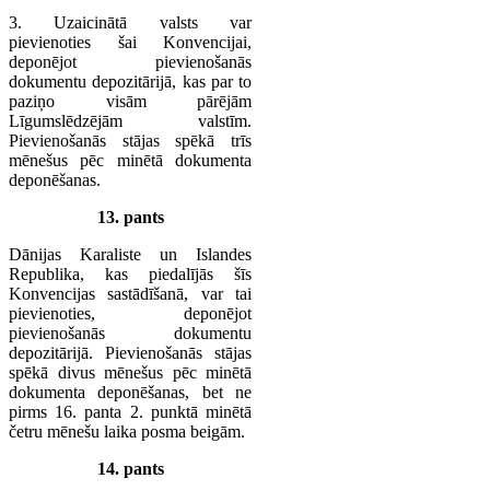
3. Uzaicinātā valsts var
pievienoties šai Konvencijai,
deponējot pievienošanās
dokumentu depozitārijā, kas par to
paziņo visām pārējām
Līgumslēdzējām valstīm.
Pievienošanās stājas spēkā trīs
mēnešus pēc minētā dokumenta
deponēšanas.
13. pants
Dānijas Karaliste un Islandes
Republika, kas piedalījās šīs
Konvencijas sastādīšanā, var tai
pievienoties, deponējot
pievienošanās dokumentu
depozitārijā. Pievienošanās stājas
spēkā divus mēnešus pēc minētā
dokumenta deponēšanas, bet ne
pirms 16. panta 2. punktā minētā
četru mēnešu laika posma beigām.
14. pants