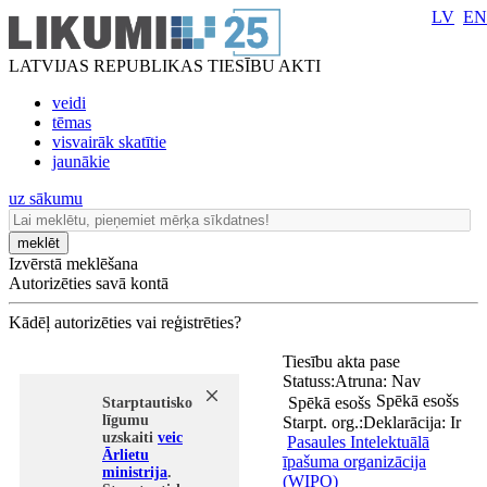
LV
EN
LATVIJAS REPUBLIKAS TIESĪBU AKTI
veidi
tēmas
visvairāk skatītie
jaunākie
uz sākumu
meklēt
Izvērstā meklēšana
Autorizēties savā kontā
Kādēļ autorizēties vai reģistrēties?
Tiesību akta pase
Statuss:
Atruna:
Nav
Spēkā esošs
Spēkā esošs
Starptautisko
līgumu
Starpt. org.:
Deklarācija:
Ir
uzskaiti
veic
Pasaules Intelektuālā
Ārlietu
īpašuma organizācija
ministrija
.
(WIPO)