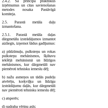
2.4.2. Šā principa praktiskus
izņēmumus un citas savienošanas
metodes nosaka Pastāvīgā
komiteja.
2.5. Parastā metāla daļu
izmantošana.
2.5.1. Parastā metāla daļas
dārgmetālu izstrādājumos izmantot
aizliegts, izņemot šādus gadījumus:
a) pildzīmuļu, pulksteņu un rokas
pulksteņu mehānismos, šķiltavu
iekšējā mehānismā un līdzīgos
mehānismos, kur dārgmetāli nav
piemēroti tehnisku iemeslu dēļ;
b) nažu asmeņos un tādās pudeļu
atvērēju, korķviļķu un līdzīgu
izstrādājumu daļās, kur dārgmetāli
nav piemēroti tehnisku iemeslu dēļ;
c) atsperēs;
d) sudraba vērtņu asīs;