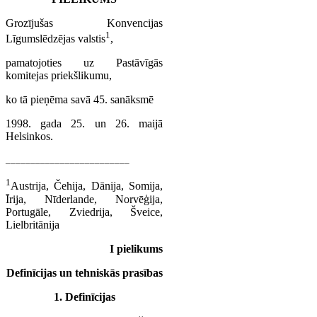
Grozījušas Konvencijas
1
Līgumslēdzējas valstis
,
pamatojoties uz Pastāvīgās
komitejas priekšlikumu,
ko tā pieņēma savā 45. sanāksmē
1998. gada 25. un 26. maijā
Helsinkos.
_________________________
1
Austrija, Čehija, Dānija, Somija,
Īrija, Nīderlande, Norvēģija,
Portugāle, Zviedrija, Šveice,
Lielbritānija
I pielikums
Definīcijas un tehniskās prasības
1. Definīcijas