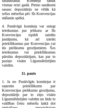
sasaukšanai. Komiteja sanāk
vismaz reizi gadā. Pirmo sanāksmi
sasauc depozitārijs ne vēlāk kā
sešus mēnešus pēc šīs Konvencijas
stāšanās spēkā.
4. Pastāvīgā komiteja var sniegt
ieteikumus par jebkuru ar šīs
Konvencijas izpildi saistītu
jautājumu, kā arī izteikt
priekšlikumus par Konvencijas vai
tās pielikumu grozījumiem. Šos
ieteikumus vai priekšlikumus
pārsūta depozitārijam, kas par to
paziņo visām Līgumslēdzējām
valstīm.
11. pants
1. Ja no Pastāvīgās komitejas ir
saņemts priekšlikums par
Konvencijas pielikumu grozījumu,
depozitārijs par to ziņo visām
Līgumslēdzējām valstīm un lūdz to
valdības četru mēnešu laikā dot
piekrišanu ierosinātajam