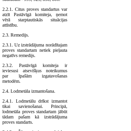
2.2.1. Citus proves standartus var
atzīt Pastāvīgā komiteja, ņemot
vērā starptautiskās situācijas
attīstību.
2.3. Remedijs.
2.3.1. Uz izstrādājuma norādītajam
proves standartam netiek pieļauta
negatīvs remedijs.
2.3.2. Pastāvīgā komiteja ir
ieviesusi atsevišķus noteikumus
par īpašām izgatavošanas
metodēm.
2.4. Lodmetāla izmantošana.
2.4.1. Lodmetālu drīkst izmantot
tikai savienošanai. Principā,
lodmetāla proves standartam jābūt
tādam pašam kā izstrādājuma
proves standarts.