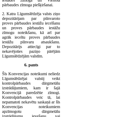
iestādes zīmoga un Vienotā
pārbaudes zīmoga piešķiršanai.
2. Katra Līgumslēdzēja valsts ziņo
depozitārijam par pilnvaroto
proves pārbaudes iestāžu iecelšanu
un proves pārbaudes iestāžu
zīmogu noteikšanu, kā arī par
agrāk ieceltu proves pārbaudes
iestāžu pilnvaru atsaukšanu.
Depozitārijs attiecīgi par to
nekavējoties paziņo pārējām
Līgumslēdzējām valstīm.
6. pants
Šīs Konvencijas noteikumi neliedz
Līgumslēdzējai valstij veikt
kontrolpārbaudes dārgmetālu
izstrādājumiem, kam ir šajā
Konvencijā paredzētie zīmogi.
Kontrolpārbaudes veic tā, lai
nepamatoti nekavētu saskaņā ar šīs
Konvencijas noteikumiem
apzīmogotu dārgmetālu
izstrādājumu ievešanu vai