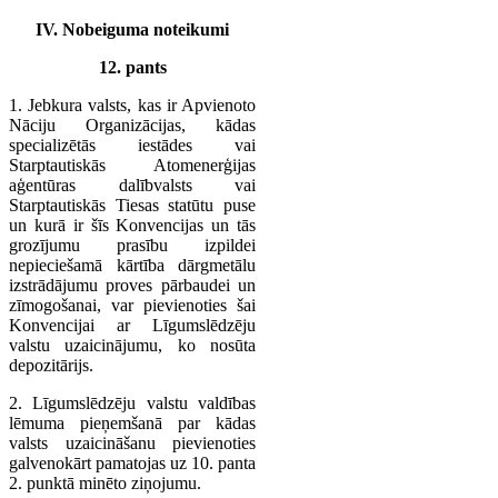
IV. Nobeiguma noteikumi
12. pants
1. Jebkura valsts, kas ir Apvienoto
Nāciju Organizācijas, kādas
specializētās iestādes vai
Starptautiskās Atomenerģijas
aģentūras dalībvalsts vai
Starptautiskās Tiesas statūtu puse
un kurā ir šīs Konvencijas un tās
grozījumu prasību izpildei
nepieciešamā kārtība dārgmetālu
izstrādājumu proves pārbaudei un
zīmogošanai, var pievienoties šai
Konvencijai ar Līgumslēdzēju
valstu uzaicinājumu, ko nosūta
depozitārijs.
2. Līgumslēdzēju valstu valdības
lēmuma pieņemšanā par kādas
valsts uzaicināšanu pievienoties
galvenokārt pamatojas uz 10. panta
2. punktā minēto ziņojumu.