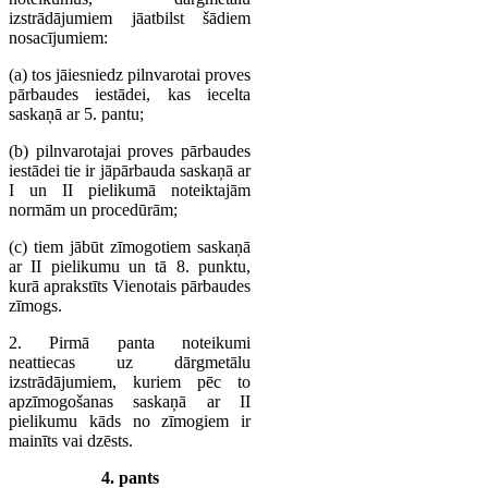
izstrādājumiem jāatbilst šādiem
nosacījumiem:
(a) tos jāiesniedz pilnvarotai proves
pārbaudes iestādei, kas iecelta
saskaņā ar 5. pantu;
(b) pilnvarotajai proves pārbaudes
iestādei tie ir jāpārbauda saskaņā ar
I un II pielikumā noteiktajām
normām un procedūrām;
(c) tiem jābūt zīmogotiem saskaņā
ar II pielikumu un tā 8. punktu,
kurā aprakstīts Vienotais pārbaudes
zīmogs.
2. Pirmā panta noteikumi
neattiecas uz dārgmetālu
izstrādājumiem, kuriem pēc to
apzīmogošanas saskaņā ar II
pielikumu kāds no zīmogiem ir
mainīts vai dzēsts.
4. pants