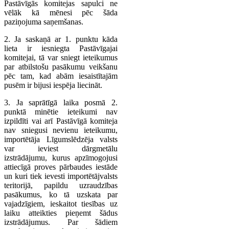
Pastāvīgās komitejas sapulci ne
vēlāk kā mēnesi pēc šāda
paziņojuma saņemšanas.
2. Ja saskaņā ar 1. punktu kāda
lieta ir iesniegta Pastāvīgajai
komitejai, tā var sniegt ieteikumus
par atbilstošu pasākumu veikšanu
pēc tam, kad abām iesaistītajām
pusēm ir bijusi iespēja liecināt.
3. Ja saprātīgā laika posmā 2.
punktā minētie ieteikumi nav
izpildīti vai arī Pastāvīgā komiteja
nav sniegusi nevienu ieteikumu,
importētāja Līgumslēdzēja valsts
var ieviest dārgmetālu
izstrādājumu, kurus apzīmogojusi
attiecīgā proves pārbaudes iestāde
un kuri tiek ievesti importētājvalsts
teritorijā, papildu uzraudzības
pasākumus, ko tā uzskata par
vajadzīgiem, ieskaitot tiesības uz
laiku atteikties pieņemt šādus
izstrādājumus. Par šādiem