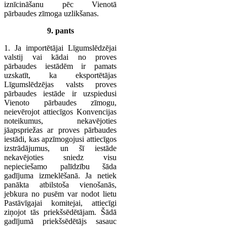
iznīcināšanu pēc Vienotā
pārbaudes zīmoga uzlikšanas.
9. pants
1. Ja importētājai Līgumslēdzējai
valstij vai kādai no proves
pārbaudes iestādēm ir pamats
uzskatīt, ka eksportētājas
Līgumslēdzējas valsts proves
pārbaudes iestāde ir uzspiedusi
Vienoto pārbaudes zīmogu,
neievērojot attiecīgos Konvencijas
noteikumus, nekavējoties
jāapspriežas ar proves pārbaudes
iestādi, kas apzīmogojusi attiecīgos
izstrādājumus, un šī iestāde
nekavējoties sniedz visu
nepieciešamo palīdzību šāda
gadījuma izmeklēšanā. Ja netiek
panākta atbilstoša vienošanās,
jebkura no pusēm var nodot lietu
Pastāvīgajai komitejai, attiecīgi
ziņojot tās priekšsēdētājam. Šādā
gadījumā priekšsēdētājs sasauc