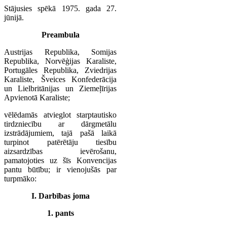
Stājusies spēkā 1975. gada 27.
jūnijā.
Preambula
Austrijas Republika, Somijas
Republika, Norvēģijas Karaliste,
Portugāles Republika, Zviedrijas
Karaliste, Šveices Konfederācija
un Lielbritānijas un Ziemeļīrijas
Apvienotā Karaliste;
vēlēdamās atvieglot starptautisko
tirdzniecību ar dārgmetālu
izstrādājumiem, tajā pašā laikā
turpinot patērētāju tiesību
aizsardzības ievērošanu,
pamatojoties uz šīs Konvencijas
pantu būtību; ir vienojušās par
turpmāko:
I. Darbības joma
1. pants