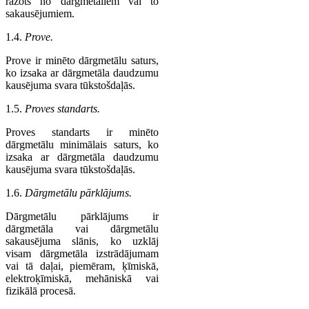
ražots no dārgmetāliem vai to
sakausējumiem.
1.4.
Prove.
Prove ir minēto dārgmetālu saturs,
ko izsaka ar dārgmetāla daudzumu
kausējuma svara tūkstošdaļās.
1.5.
Proves standarts.
Proves standarts ir minēto
dārgmetālu minimālais saturs, ko
izsaka ar dārgmetāla daudzumu
kausējuma svara tūkstošdaļās.
1.6.
Dārgmetālu pārklājums.
Dārgmetālu pārklājums ir
dārgmetāla vai dārgmetālu
sakausējuma slānis, ko uzklāj
visam dārgmetāla izstrādājumam
vai tā daļai, piemēram, ķīmiskā,
elektroķīmiskā, mehāniskā vai
fizikālā procesā.