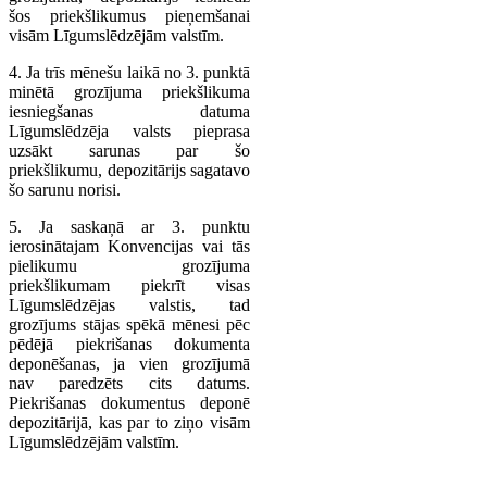
šos priekšlikumus pieņemšanai
visām Līgumslēdzējām valstīm.
4. Ja trīs mēnešu laikā no 3. punktā
minētā grozījuma priekšlikuma
iesniegšanas datuma
Līgumslēdzēja valsts pieprasa
uzsākt sarunas par šo
priekšlikumu, depozitārijs sagatavo
šo sarunu norisi.
5. Ja saskaņā ar 3. punktu
ierosinātajam Konvencijas vai tās
pielikumu grozījuma
priekšlikumam piekrīt visas
Līgumslēdzējas valstis, tad
grozījums stājas spēkā mēnesi pēc
pēdējā piekrišanas dokumenta
deponēšanas, ja vien grozījumā
nav paredzēts cits datums.
Piekrišanas dokumentus deponē
depozitārijā, kas par to ziņo visām
Līgumslēdzējām valstīm.