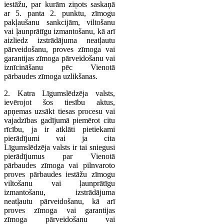
iestāžu, par kurām ziņots saskaņā
ar 5. panta 2. punktu, zīmogu
pakļaušanu sankcijām, viltošanu
vai ļaunprātīgu izmantošanu, kā arī
aizliedz izstrādājuma neatļautu
pārveidošanu, proves zīmoga vai
garantijas zīmoga pārveidošanu vai
iznīcināšanu pēc Vienotā
pārbaudes zīmoga uzlikšanas.
2. Katra Līgumslēdzēja valsts,
ievērojot šos tiesību aktus,
apņemas uzsākt tiesas procesu vai
vajadzības gadījumā piemērot citu
rīcību, ja ir atklāti pietiekami
pierādījumi vai ja cita
Līgumslēdzēja valsts ir tai sniegusi
pierādījumus par Vienotā
pārbaudes zīmoga vai pilnvaroto
proves pārbaudes iestāžu zīmogu
viltošanu vai ļaunprātīgu
izmantošanu, izstrādājuma
neatļautu pārveidošanu, kā arī
proves zīmoga vai garantijas
zīmoga pārveidošanu vai