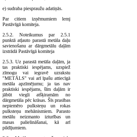
e) sudraba piespraužu adatiņās.
Par citiem izņēmumiem lemj
Pastāvīgā komiteja.
2.5.2. Noteikumus par 2.5.1
punktā atļauto parastā metāla daļu
savienošanu ar dārgmetālu daļām
izstrādā Pastāvīgā komiteja
2.5.3. Uz parastā metāla daļām, ja
tas praktiski iespējams, uzspiež
zīmogu vai iegravē uzrakstu
"METĀLS" vai arī īpašu attiecīgā
metāla apzīmējumu; ja tas nav
praktiski iespējams, šīm daļām ir
jābūt viegli atšķiramām no
dārgmetāla pēc krāsas. Šīs prasības
nepiemēro pulksteņu un rokas
pulksteņu mehānismiem. Parasto
metālu neizmanto izturības un
masas palielināšanai, kā arī
pildījumiem.