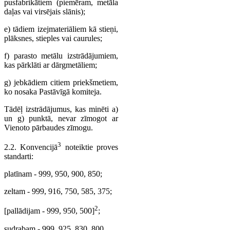
pusfabrikātiem (piemēram, metāla
daļas vai virsējais slānis);
e) tādiem izejmateriāliem kā stieņi,
plāksnes, stieples vai caurules;
f) parasto metālu izstrādājumiem,
kas pārklāti ar dārgmetāliem;
g) jebkādiem citiem priekšmetiem,
ko nosaka Pastāvīgā komiteja.
Tādēļ izstrādājumus, kas minēti a)
un g) punktā, nevar zīmogot ar
Vienoto pārbaudes zīmogu.
3
2.2. Konvencijā
noteiktie proves
standarti:
platīnam - 999, 950, 900, 850;
zeltam - 999, 916, 750, 585, 375;
2
[pallādijam - 999, 950, 500]
;
sudrabam - 999, 925, 830, 800.