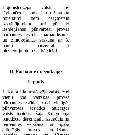
Līgumslēdzējai valstij nav
jāpiemēro 1. panta 1. un 2.punkta
noteikumi tiem dārgmetālu
izstrādājumiem, kuri pēc to
iesniegšanas pilnvarotai proves
pārbaudes iestādei, pārbaudīšanas
un zīmogošanas saskaņā ar 3.
pantu ir pārveidoti ar
pievienojumiem vai kā citādi.
II. Pārbaude un sankcijas
5. pants
1. Katra Līgumslēdzēja valsts ieceļ
vienu vai vairākas proves
pārbaudes iestādes, kas ir vienīgās
pilnvarotās iestādes attiecīgās
valsts teritorijā šajā Konvencijā
paredzēto dārgmetālu izstrādājumu
pārbaudes veikšanai un īpaša
attiecīgās proves noteikšanas