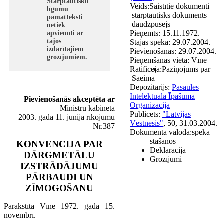
Starptautisko
Veids:
Saistītie dokumenti
līgumu
starptautisks dokuments
pamatteksti
daudzpusējs
netiek
Pieņemts:
15.11.1972.
apvienoti ar
tajos
Stājas spēkā:
29.07.2004.
izdarītajiem
Pievienošanās:
29.07.2004.
grozījumiem.
Pieņemšanas vieta:
Vīne
Ratificēja:
Paziņojums par
Saeima
Depozitārijs:
Pasaules
Intelektuālā Īpašuma
Pievienošanās akceptēta ar
Organizācija
Ministru kabineta
Publicēts:
"Latvijas
2003. gada 11. jūnija rīkojumu
Vēstnesis"
, 50, 31.03.2004.
Nr.387
Dokumenta valoda:
spēkā
stāšanos
KONVENCIJA PAR
Deklarācija
DĀRGMETĀLU
Grozījumi
IZSTRĀDĀJUMU
PĀRBAUDI UN
ZĪMOGOŠANU
Parakstīta Vīnē 1972. gada 15.
novembrī.