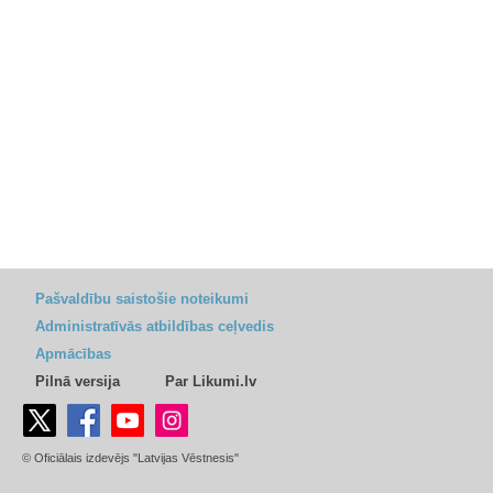
Pašvaldību saistošie noteikumi
Administratīvās atbildības ceļvedis
Apmācības
Pilnā versija
Par Likumi.lv
© Oficiālais izdevējs "Latvijas Vēstnesis"