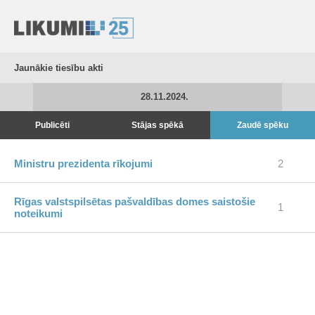
Jaunākie tiesību akti
28.11.2024.
Publicēti
Stājas spēkā
Zaudē spēku
Ministru prezidenta rīkojumi
2
Rīgas valstspilsētas pašvaldības domes saistošie
1
noteikumi