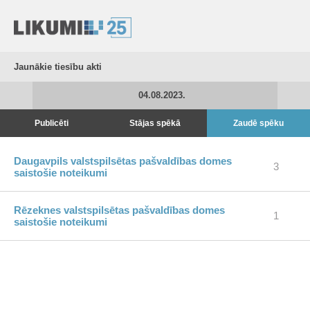
Jaunākie tiesību akti
04.08.2023.
Publicēti
Stājas spēkā
Zaudē spēku
Daugavpils valstspilsētas pašvaldības domes
3
saistošie noteikumi
Rēzeknes valstspilsētas pašvaldības domes
1
saistošie noteikumi