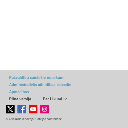
Pašvaldību saistošie noteikumi
Administratīvās atbildības ceļvedis
Apmācības
Pilnā versija
Par Likumi.lv
© Oficiālais izdevējs "Latvijas Vēstnesis"