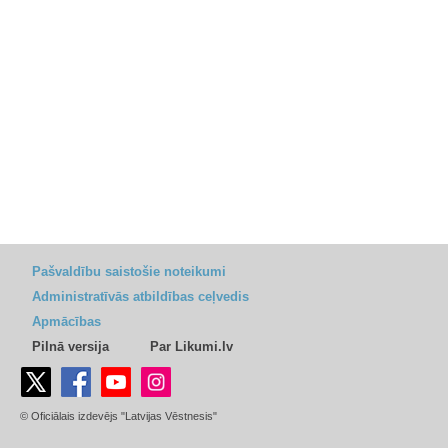
Pašvaldību saistošie noteikumi
Administratīvās atbildības ceļvedis
Apmācības
Pilnā versija
Par Likumi.lv
© Oficiālais izdevējs "Latvijas Vēstnesis"