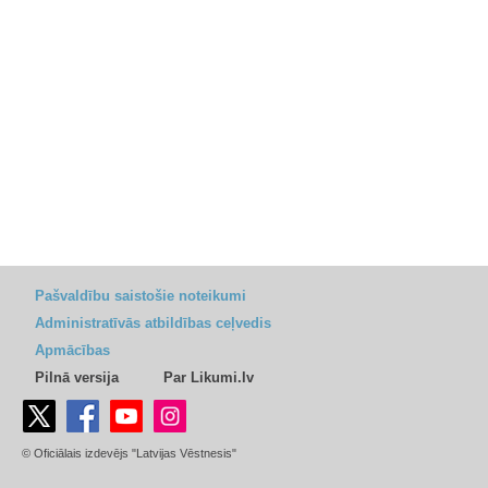
Pašvaldību saistošie noteikumi
Administratīvās atbildības ceļvedis
Apmācības
Pilnā versija
Par Likumi.lv
© Oficiālais izdevējs "Latvijas Vēstnesis"