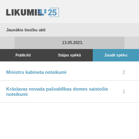
Jaunākie tiesību akti
13.05.2023.
Publicēti
Stājas spēkā
Zaudē spēku
Ministru kabineta noteikumi
2
Krāslavas novada pašvaldības domes saistošie
1
noteikumi