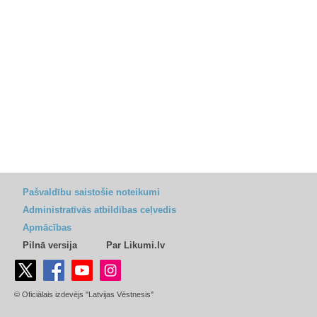
Pašvaldību saistošie noteikumi
Administratīvās atbildības ceļvedis
Apmācības
Pilnā versija
Par Likumi.lv
© Oficiālais izdevējs "Latvijas Vēstnesis"