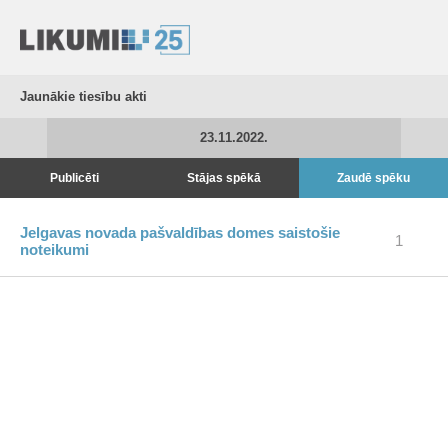
Jaunākie tiesību akti
23.11.2022.
Publicēti
Stājas spēkā
Zaudē spēku
Jelgavas novada pašvaldības domes saistošie
1
noteikumi