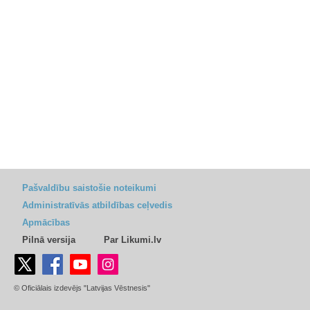
Pašvaldību saistošie noteikumi
Administratīvās atbildības ceļvedis
Apmācības
Pilnā versija
Par Likumi.lv
© Oficiālais izdevējs "Latvijas Vēstnesis"