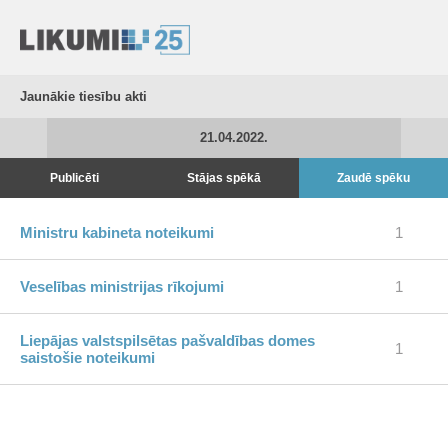
Jaunākie tiesību akti
21.04.2022.
Publicēti
Stājas spēkā
Zaudē spēku
Ministru kabineta noteikumi
1
Veselības ministrijas rīkojumi
1
Liepājas valstspilsētas pašvaldības domes
1
saistošie noteikumi