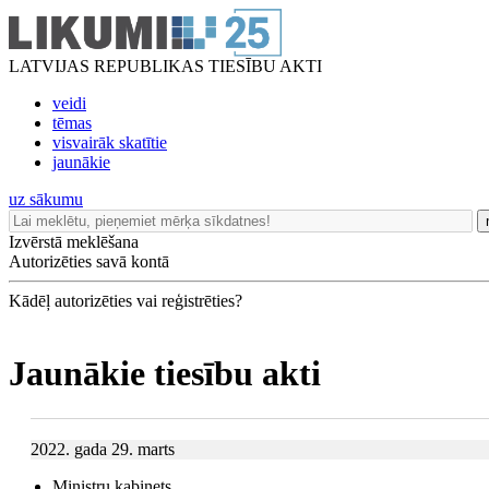
LATVIJAS REPUBLIKAS TIESĪBU AKTI
veidi
tēmas
visvairāk skatītie
jaunākie
uz sākumu
Izvērstā meklēšana
Autorizēties savā kontā
Kādēļ autorizēties vai reģistrēties?
Jaunākie tiesību akti
2022. gada 29. marts
Ministru kabinets