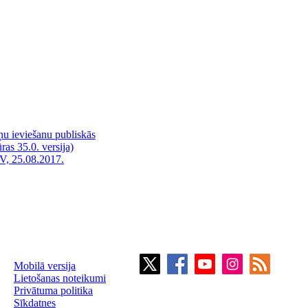
dņu ieviešanu publiskās
ras 35.0. versija)
V, 25.08.2017.
Mobilā versija
Lietošanas noteikumi
Privātuma politika
Sīkdatnes