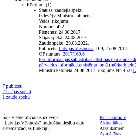
Rīkojumi
(1)
Statuss:
zaudējis spēku
Izdevējs:
Ministru kabinets
Veids:
rīkojums
Numurs:
452
Pieņemts:
24.08.2017.
Stājas spēkā:
24.08.2017.
Zaudē spēku:
29.03.2022.
Publicēts:
Latvijas Vēstnesis
, 169, 25.08.2017.
OP numurs:
2017/169.6
Par informācijas sabiedrības attīstības pamatnostā
pārvaldes informācijas sistēmu jomā (mērķarhitektū
Ministru kabineta 24.08.2017. rīkojums Nr. 452
/
L
7 publicēti
27 stājas spēkā
1 zaudē spēku
Šajā vietnē oficiālais izdevējs
Par Likumi.lv
"Latvijas Vēstnesis" nodrošina tiesību aktu
Aktualitātes
sistematizācijas funkciju.
Atsauksmēm
Apmācības