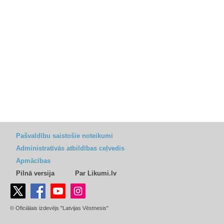
Pašvaldību saistošie noteikumi
Administratīvās atbildības ceļvedis
Apmācības
Pilnā versija
Par Likumi.lv
© Oficiālais izdevējs "Latvijas Vēstnesis"