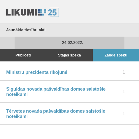
Jaunākie tiesību akti
24.02.2022.
Publicēti
Stājas spēkā
Zaudē spēku
Ministru prezidenta rīkojumi
1
Siguldas novada pašvaldības domes saistošie
1
noteikumi
Tērvetes novada pašvaldības domes saistošie
1
noteikumi