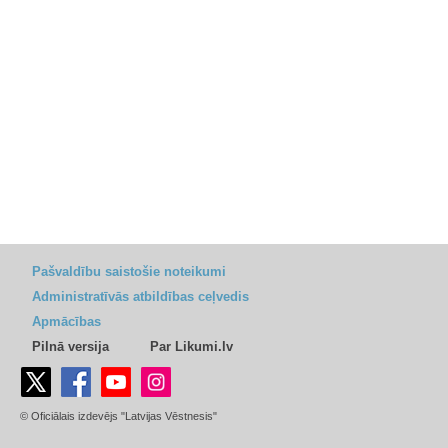
Pašvaldību saistošie noteikumi
Administratīvās atbildības ceļvedis
Apmācības
Pilnā versija
Par Likumi.lv
© Oficiālais izdevējs "Latvijas Vēstnesis"