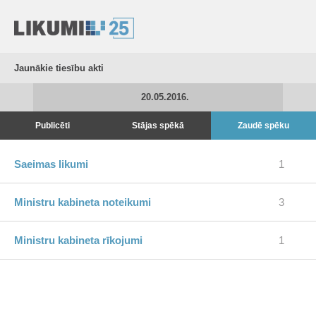
Jaunākie tiesību akti
20.05.2016.
Publicēti
Stājas spēkā
Zaudē spēku
Saeimas likumi
1
Ministru kabineta noteikumi
3
Ministru kabineta rīkojumi
1