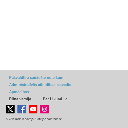
Pašvaldību saistošie noteikumi
Administratīvās atbildības ceļvedis
Apmācības
Pilnā versija
Par Likumi.lv
© Oficiālais izdevējs "Latvijas Vēstnesis"