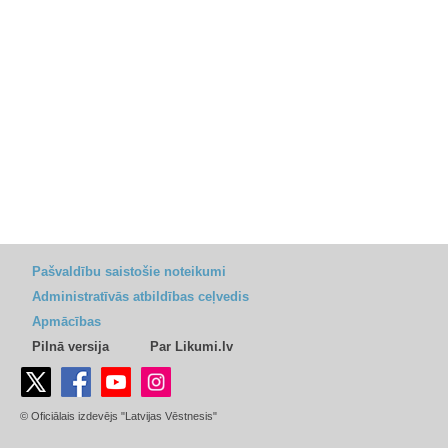
Pašvaldību saistošie noteikumi
Administratīvās atbildības ceļvedis
Apmācības
Pilnā versija
Par Likumi.lv
© Oficiālais izdevējs "Latvijas Vēstnesis"