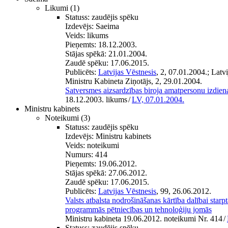
Likumi
(1)
Statuss:
zaudējis spēku
Izdevējs:
Saeima
Veids:
likums
Pieņemts:
18.12.2003.
Stājas spēkā:
21.01.2004.
Zaudē spēku:
17.06.2015.
Publicēts:
Latvijas Vēstnesis
, 2, 07.01.2004.; Lat
Ministru Kabineta Ziņotājs, 2, 29.01.2004.
Satversmes aizsardzības biroja amatpersonu izdien
18.12.2003. likums
/
LV, 07.01.2004.
Ministru kabinets
Noteikumi
(3)
Statuss:
zaudējis spēku
Izdevējs:
Ministru kabinets
Veids:
noteikumi
Numurs:
414
Pieņemts:
19.06.2012.
Stājas spēkā:
27.06.2012.
Zaudē spēku:
17.06.2015.
Publicēts:
Latvijas Vēstnesis
, 99, 26.06.2012.
Valsts atbalsta nodrošināšanas kārtība dalībai starp
programmās pētniecības un tehnoloģiju jomās
Ministru kabineta 19.06.2012. noteikumi Nr. 414
/
Statuss:
zaudējis spēku