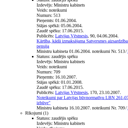
Izdevējs:
Ministru kabinets
Veids:
noteikumi
Numurs:
513
Pieņemts:
01.06.2004.
Stājas spēkā:
05.06.2004.
Zaudē spēku:
17.06.2015.
Publicēts:
Latvijas Vēstnesis
, 90, 04.06.2004.
Kārtība, kādā izmaksājama Satversmes aizsardzība
pensija
Ministru kabineta 01.06.2004. noteikumi Nr. 513
/
Statuss:
zaudējis spēku
Izdevējs:
Ministru kabinets
Veids:
noteikumi
Numurs:
709
Pieņemts:
16.10.2007.
Stājas spēkā:
01.01.2008.
Zaudē spēku:
17.06.2015.
Publicēts:
Latvijas Vēstnesis
, 170, 23.10.2007.
Noteikumi par Latvijas būvnormatīvu LBN 261-07 "
izbūve"
Ministru kabineta 16.10.2007. noteikumi Nr. 709
/
Rīkojumi
(1)
Statuss:
zaudējis spēku
Izdevējs:
Ministru kabinets