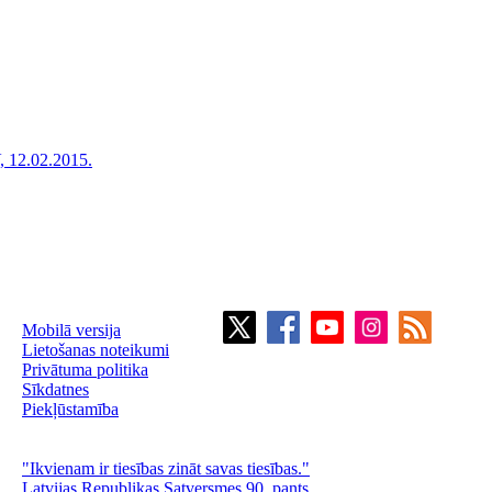
, 12.02.2015.
Mobilā versija
Lietošanas noteikumi
Privātuma politika
Sīkdatnes
Piekļūstamība
"Ikvienam ir tiesības zināt savas tiesības."
Latvijas Republikas Satversmes 90. pants