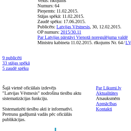
Veids:
rīkojums
Numurs:
64
Pieņemts:
11.02.2015.
Stājas spēkā:
11.02.2015.
Zaudē spēku:
17.06.2015.
Publicēts:
Latvijas Vēstnesis
, 30, 12.02.2015.
OP numurs:
2015/30.11
Par Latvijas pārstāvi Vienotā noregulējuma valdē
Ministru kabineta 11.02.2015. rīkojums Nr. 64
/
LV
9 publicēti
33 stājas spēkā
5 zaudē spēku
Šajā vietnē oficiālais izdevējs
Par Likumi.lv
"Latvijas Vēstnesis" nodrošina tiesību aktu
Aktualitātes
sistematizācijas funkciju.
Atsauksmēm
Apmācības
Sistematizēti tiesību akti ir informatīvi.
Kontakti
Pretrunu gadījumā vadās pēc oficiālās
publikācijas.