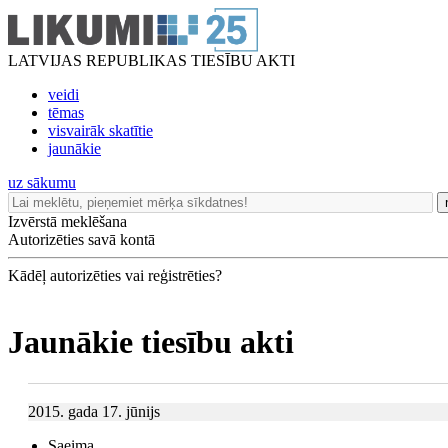
LATVIJAS REPUBLIKAS TIESĪBU AKTI
veidi
tēmas
visvairāk skatītie
jaunākie
uz sākumu
Izvērstā meklēšana
Autorizēties savā kontā
Kādēļ autorizēties vai reģistrēties?
Jaunākie tiesību akti
2015. gada 17. jūnijs
Saeima