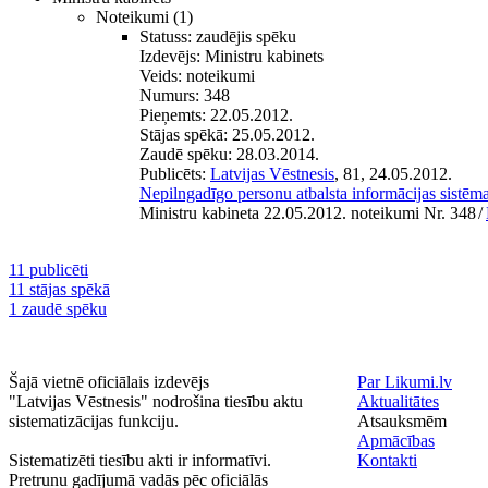
Noteikumi
(1)
Statuss:
zaudējis spēku
Izdevējs:
Ministru kabinets
Veids:
noteikumi
Numurs:
348
Pieņemts:
22.05.2012.
Stājas spēkā:
25.05.2012.
Zaudē spēku:
28.03.2014.
Publicēts:
Latvijas Vēstnesis
, 81, 24.05.2012.
Nepilngadīgo personu atbalsta informācijas sistēm
Ministru kabineta 22.05.2012. noteikumi Nr. 348
/
11 publicēti
11 stājas spēkā
1 zaudē spēku
Šajā vietnē oficiālais izdevējs
Par Likumi.lv
"Latvijas Vēstnesis" nodrošina tiesību aktu
Aktualitātes
sistematizācijas funkciju.
Atsauksmēm
Apmācības
Sistematizēti tiesību akti ir informatīvi.
Kontakti
Pretrunu gadījumā vadās pēc oficiālās