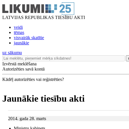
LATVIJAS REPUBLIKAS TIESĪBU AKTI
veidi
tēmas
visvairāk skatītie
jaunākie
uz sākumu
Izvērstā meklēšana
Autorizēties savā kontā
Kādēļ autorizēties vai reģistrēties?
Jaunākie tiesību akti
2014. gada 28. marts
Ministru kabinets