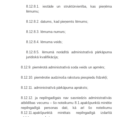
8.12.8.1. iestāde un struktūrvienība, kas pieņēma
lēmumu;
8.12.8.2. datums, kad pieņemts lēmums;
8.12.8.3. lēmuma numurs;
8.12.8.4. lēmuma veids;
8.12.8.5. lēmumā norādītā administratīvā pārkāpuma
juridiskā kvalifikācija;
8.12.9. piemērotā administratīvā soda veids un apmērs;
8.12.10. piemērotie audzinoša rakstura piespiedu līdzekļi;
8.12.11. administratīvā pārkāpuma apraksts;
8.12.12. ja nepilngadīgais nav sasniedzis administratīvās
atbildības vecumu – šo noteikumu 8.1.apakšpunktā minētie
nepilngadīgā personas dati, kā arī šo noteikumu
8.12.11.apakšpunktā minētais nepilngadīgā izdarītā