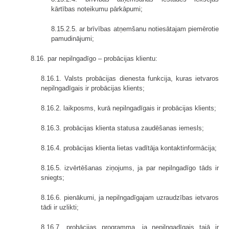
kārtības noteikumu pārkāpumi;
8.15.2.5. ar brīvības atņemšanu notiesātajam piemērotie
pamudinājumi;
8.16. par nepilngadīgo – probācijas klientu:
8.16.1. Valsts probācijas dienesta funkcija, kuras ietvaros
nepilngadīgais ir probācijas klients;
8.16.2. laikposms, kurā nepilngadīgais ir probācijas klients;
8.16.3. probācijas klienta statusa zaudēšanas iemesls;
8.16.4. probācijas klienta lietas vadītāja kontaktinformācija;
8.16.5. izvērtēšanas ziņojums, ja par nepilngadīgo tāds ir
sniegts;
8.16.6. pienākumi, ja nepilngadīgajam uzraudzības ietvaros
tādi ir uzlikti;
8.16.7. probācijas programma, ja nepilngadīgais tajā ir