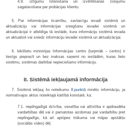
4.8. izlīgumu īstenošana un izvērtēšanas ziņojumu
sagatavošana par probācijas klientu.
5. Par informācijas ticamību, savlaicīgu ievadi sistēmā un
aktualizāciju vai informācijas sniegšanu ievadei sistēmā un
aktualizācijai ir atbildīga tā iestāde, kura informāciju sistēmā ievada
un aktualizē vai sniedz informāciju ievadei sistēmā un aktualizācijai.
6. Iekšlietu ministrijas Informācijas centrs (turpmāk – centrs) ir
tiesīgs pieprasīt un bez maksas saņemt no iestādēm, kuras lieto
sistēmu, sistēmas darbībai nepieciešamo informāciju.
II. Sistēmā iekļaujamā informācija
7. Sistēmā iekļauj šo noteikumu
8.punktā
minēto informāciju, ja
normatīvajos aktos noteiktajā kārtībā konstatē, ka:
7.1. nepilngadīgā dzīvība, veselība vai attīstība ir apdraudēta
vardarbības dēļ vai ir pamatotas aizdomas par vardarbību pret
nepilngadīgo, kā arī aprūpes trūkuma vai mājas apstākļu
(sociālās vides) dēļ;