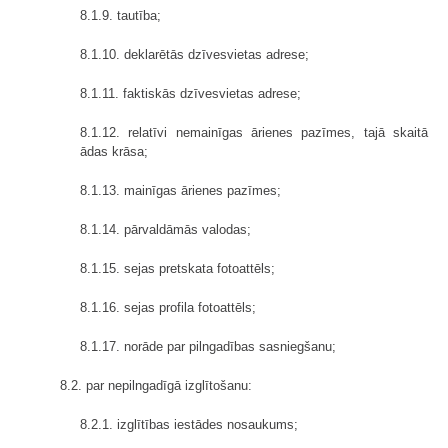
8.1.9. tautība;
8.1.10. deklarētās dzīvesvietas adrese;
8.1.11. faktiskās dzīvesvietas adrese;
8.1.12. relatīvi nemainīgas ārienes pazīmes, tajā skaitā
ādas krāsa;
8.1.13. mainīgas ārienes pazīmes;
8.1.14. pārvaldāmās valodas;
8.1.15. sejas pretskata fotoattēls;
8.1.16. sejas profila fotoattēls;
8.1.17. norāde par pilngadības sasniegšanu;
8.2. par nepilngadīgā izglītošanu:
8.2.1. izglītības iestādes nosaukums;