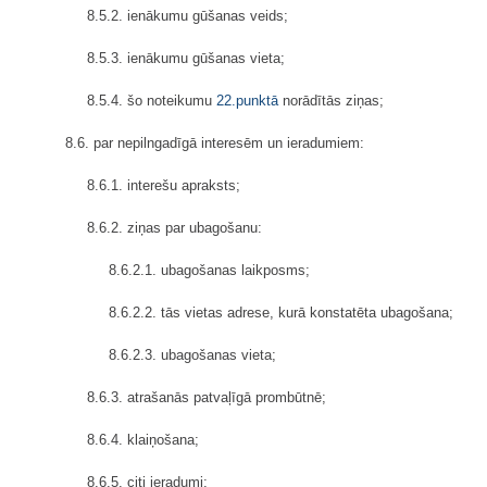
8.5.2. ienākumu gūšanas veids;
8.5.3. ienākumu gūšanas vieta;
8.5.4. šo noteikumu
22.punktā
norādītās ziņas;
8.6. par nepilngadīgā interesēm un ieradumiem:
8.6.1. interešu apraksts;
8.6.2. ziņas par ubagošanu:
8.6.2.1. ubagošanas laikposms;
8.6.2.2. tās vietas adrese, kurā konstatēta ubagošana;
8.6.2.3. ubagošanas vieta;
8.6.3. atrašanās patvaļīgā prombūtnē;
8.6.4. klaiņošana;
8.6.5. citi ieradumi;