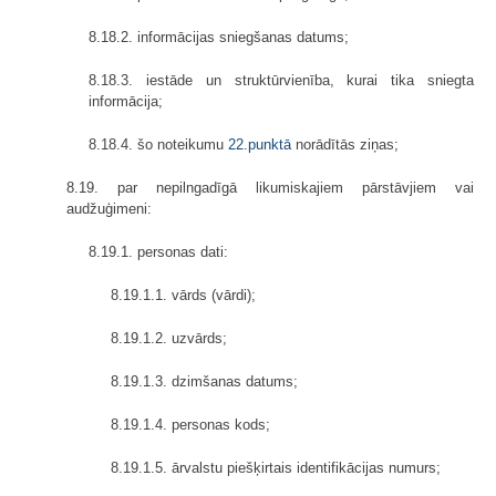
8.18.2. informācijas sniegšanas datums;
8.18.3. iestāde un struktūrvienība, kurai tika sniegta
informācija;
8.18.4. šo noteikumu
22.punktā
norādītās ziņas;
8.19. par nepilngadīgā likumiskajiem pārstāvjiem vai
audžuģimeni:
8.19.1. personas dati:
8.19.1.1. vārds (vārdi);
8.19.1.2. uzvārds;
8.19.1.3. dzimšanas datums;
8.19.1.4. personas kods;
8.19.1.5. ārvalstu piešķirtais identifikācijas numurs;