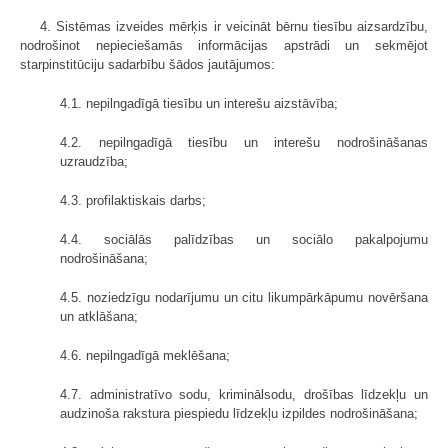
4. Sistēmas izveides mērķis ir veicināt bērnu tiesību aizsardzību,
nodrošinot nepieciešamās informācijas apstrādi un sekmējot
starpinstitūciju sadarbību šādos jautājumos:
4.1. nepilngadīgā tiesību un interešu aizstāvība;
4.2. nepilngadīgā tiesību un interešu nodrošināšanas
uzraudzība;
4.3. profilaktiskais darbs;
4.4. sociālās palīdzības un sociālo pakalpojumu
nodrošināšana;
4.5. noziedzīgu nodarījumu un citu likumpārkāpumu novēršana
un atklāšana;
4.6. nepilngadīgā meklēšana;
4.7. administratīvo sodu, kriminālsodu, drošības līdzekļu un
audzinoša rakstura piespiedu līdzekļu izpildes nodrošināšana;