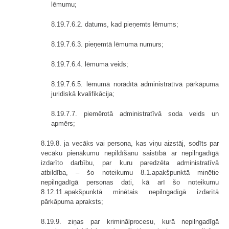
lēmumu;
8.19.7.6.2. datums, kad pieņemts lēmums;
8.19.7.6.3. pieņemtā lēmuma numurs;
8.19.7.6.4. lēmuma veids;
8.19.7.6.5. lēmumā norādītā administratīvā pārkāpuma
juridiskā kvalifikācija;
8.19.7.7. piemērotā administratīvā soda veids un
apmērs;
8.19.8. ja vecāks vai persona, kas viņu aizstāj, sodīts par
vecāku pienākumu nepildīšanu saistībā ar nepilngadīgā
izdarīto darbību, par kuru paredzēta administratīvā
atbildība, – šo noteikumu 8.1.apakšpunktā minētie
nepilngadīgā personas dati, kā arī šo noteikumu
8.12.11.apakšpunktā minētais nepilngadīgā izdarītā
pārkāpuma apraksts;
8.19.9. ziņas par kriminālprocesu, kurā nepilngadīgā