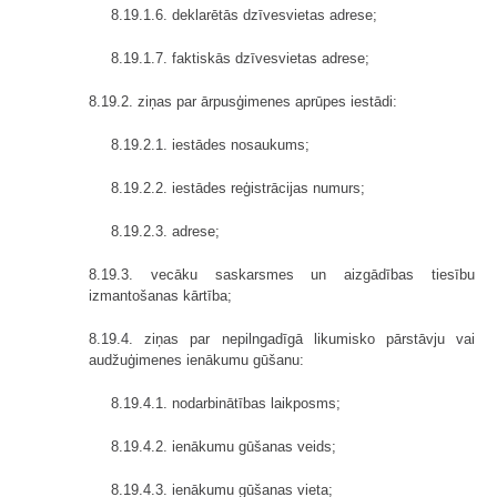
8.19.1.6. deklarētās dzīvesvietas adrese;
8.19.1.7. faktiskās dzīvesvietas adrese;
8.19.2. ziņas par ārpusģimenes aprūpes iestādi:
8.19.2.1. iestādes nosaukums;
8.19.2.2. iestādes reģistrācijas numurs;
8.19.2.3. adrese;
8.19.3. vecāku saskarsmes un aizgādības tiesību
izmantošanas kārtība;
8.19.4. ziņas par nepilngadīgā likumisko pārstāvju vai
audžuģimenes ienākumu gūšanu:
8.19.4.1. nodarbinātības laikposms;
8.19.4.2. ienākumu gūšanas veids;
8.19.4.3. ienākumu gūšanas vieta;