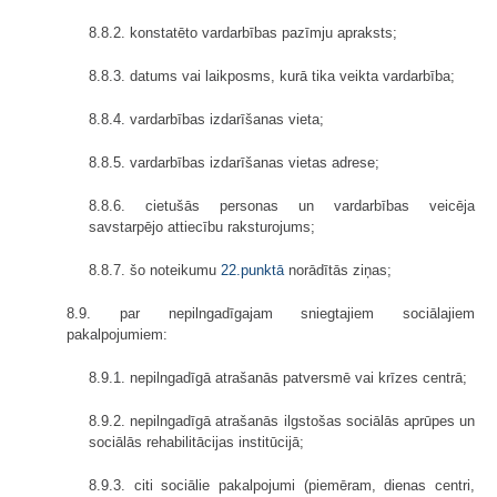
8.8.2. konstatēto vardarbības pazīmju apraksts;
8.8.3. datums vai laikposms, kurā tika veikta vardarbība;
8.8.4. vardarbības izdarīšanas vieta;
8.8.5. vardarbības izdarīšanas vietas adrese;
8.8.6. cietušās personas un vardarbības veicēja
savstarpējo attiecību raksturojums;
8.8.7. šo noteikumu
22.punktā
norādītās ziņas;
8.9. par nepilngadīgajam sniegtajiem sociālajiem
pakalpojumiem:
8.9.1. nepilngadīgā atrašanās patversmē vai krīzes centrā;
8.9.2. nepilngadīgā atrašanās ilgstošas sociālās aprūpes un
sociālās rehabilitācijas institūcijā;
8.9.3. citi sociālie pakalpojumi (piemēram, dienas centri,