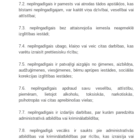
7.2. nepilngadīgais ir pamests vai atrodas tādos apstākļos, kas
bīstami nepilngadīgajam, var kaitēt viņa dzīvībai, veselībai vai
attīstībai;
7.3. nepilngadīgais bez attaisnojoša iemesla neapmeklē
izglītības iestādi;
7.4. nepilngadīgais ubago, klaiņo vai veic citas darbības, kas
varētu izraisīt prettiesisku rīcību;
7.5. nepilngadīgais ir patvaļīgi aizgājis no ģimenes, aizbildņa,
audžuģimenes, viesģimenes, bērnu aprūpes iestādes, sociālās
korekcijas izglītības iestādes;
7.6. nepilngadīgais apdraud savu veselību, attīstību,
piemēram, lietojot alkoholu, toksiskās, narkotiskās,
psihotropās vai citas apreibinošas vielas;
7.7. nepilngadīgais ir izdarījis darbības, par kurām paredzēta
administratīvā atbildība vai kriminālatbildība;
7.8. nepilngadīgā vecāks ir saukts pie administratīvās
atbildības vai kriminālatbildības par rīcību, kas izraisīja vai