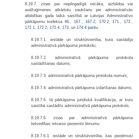
8.19.
7.
ziņas par nepilngadīgā vecāka, aizbildņa vai
audžuģimenes atkārtotu saukšanu pie administratīvās
atbildības gada laikā saistībā ar Latvijas Administratīvo
pārkāpumu kodeksa
46.
,
167.
,
167.2
,
170.2
,
171.
,
172.
,
172.1
,
172.2
,
172.4
,
173.
un
174.4 pantu
:
8.19.7.1. iestāde un struktūrvienība, kura sastādīja
administratīvā pārkāpuma protokolu;
8.19.7.2. administratīvā pārkāpuma protokola
sastādīšanas datums;
8.19.7.3. administratīvā pārkāpuma protokola numurs;
8.19.7.4. administratīvā pārkāpuma izdarīšanas datums;
8.19.7.5. tā pārkāpuma juridiskā kvalifikācija, ar kuru
saistībā sastādīts administratīvā pārkāpuma protokols;
8.19.7.6. ziņas par administratīvā pārkāpuma
lietvedības ietvaros pieņemto lēmumu:
8.19.7.6.1. iestāde un struktūrvienība, kas pieņēmusi