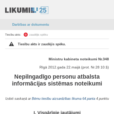
Darbības ar dokumentu
Tiesību akts:
zaudējis spēku
Tiesību akts ir zaudējis spēku.
Ministru kabineta noteikumi Nr.348
Rīgā 2012.gada 22.maijā (prot. Nr.28 10.§)
Nepilngadīgo personu atbalsta
informācijas sistēmas noteikumi
Izdoti saskaņā ar
Bērnu tiesību aizsardzības likuma
64.panta
4.punktu
I. Vispārīgie jautājumi