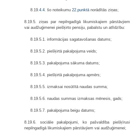
8.19.
4.4
. šo noteikumu
22.punktā
norādītās ziņas;
8.19.5. ziņas par nepilngadīgā likumiskajiem pārstāvjiem
vai audžuģimenei piešķirto pensiju, pabalstu un atlīdzību:
8.19.5.1. informācijas sagatavošanas datums;
8.19.5.2. piešķirtā pakalpojuma veids;
8.19.5.3. pakalpojuma sākuma datums;
8.19.5.4. piešķirtā pakalpojuma apmērs;
8.19.5.5. izmaksai nosūtītā naudas summa;
8.19.5.6. naudas summas izmaksas mēnesis, gads;
8.19.5.7. pakalpojuma beigu datums;
8.19.6. sociālie pakalpojumi, ko pašvaldība piešķīrusi
nepilngadīgā likumiskajiem pārstāvjiem vai audžuģimenei;