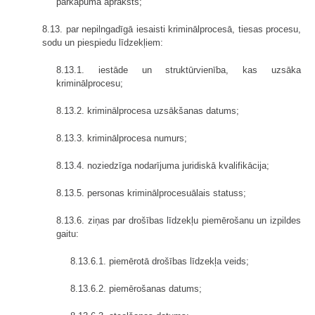
pārkāpuma apraksts;
8.13. par nepilngadīgā iesaisti kriminālprocesā, tiesas procesu,
sodu un piespiedu līdzekļiem:
8.13.1. iestāde un struktūrvienība, kas uzsāka
kriminālprocesu;
8.13.2. kriminālprocesa uzsākšanas datums;
8.13.3. kriminālprocesa numurs;
8.13.4. noziedzīga nodarījuma juridiskā kvalifikācija;
8.13.5. personas kriminālprocesuālais statuss;
8.13.6. ziņas par drošības līdzekļu piemērošanu un izpildes
gaitu:
8.13.6.1. piemērotā drošības līdzekļa veids;
8.13.6.2. piemērošanas datums;