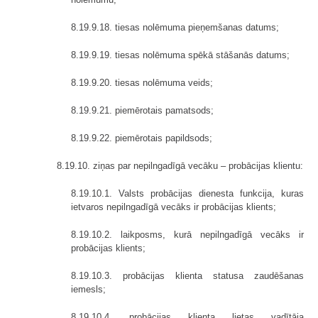
8.19.9.18. tiesas nolēmuma pieņemšanas datums;
8.19.9.19. tiesas nolēmuma spēkā stāšanās datums;
8.19.9.20. tiesas nolēmuma veids;
8.19.9.21. piemērotais pamatsods;
8.19.9.22. piemērotais papildsods;
8.19.10. ziņas par nepilngadīgā vecāku – probācijas klientu:
8.19.10.1. Valsts probācijas dienesta funkcija, kuras
ietvaros nepilngadīgā vecāks ir probācijas klients;
8.19.10.2. laikposms, kurā nepilngadīgā vecāks ir
probācijas klients;
8.19.10.3. probācijas klienta statusa zaudēšanas
iemesls;
8.19.10.4. probācijas klienta lietas vadītāja