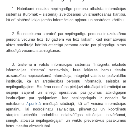
1. Noteikumi nosaka nepilngadīgo personu atbalsta informācijas
sistēmas (turpmāk – sistēma) izveidošanas un izmantošanas kārtību,
kā arī sistēmā iekļaujamās informācijas apjomu un apstrādes kārtību.
2. Šo noteikumu izpratnē par nepilngadīgu personu ir uzskatāma
persona vecumā līdz 18 gadiem vai līdz laikam, kad normatīvajos
aktos noteiktajā kārtībā attiecīgā persona atzīta par pilngadīgu pirms
attiecīgā vecuma sasniegšanas.
3. Sistēma ir valsts informācijas sistēmas "Integrētā iekšlietu
informācijas sistēma" sastāvdaļa, kurā iekļauta bērnu tiesību
aizsardzībai nepieciešamā informācija, integrējot valsts un pašvaldību
institūciju, kā arī ārstniecības personu informāciju saistībā ar
nepilngadīgajiem. Sistēma nodrošina piekļuvi aktuālajai informācijai un
iespēju saņemt un sniegt operatīvus paziņojumus atbildīgajām
institūcijām par gadījumiem, kad nepilngadīgais ir nonācis šo
noteikumu
7.punktā
minētajā situācijā, kā arī veicina informācijas
apmaiņu, lai nodrošinātu savlaicīgu, pilnvērtīgu un koordinētu
starpinstitucionālo sadarbību nelabvēlīgas situācijas novēršanai,
sniegtu atbalstu nepilngadīgajam un veiktu preventīvus pasākumus
bērnu tiesību aizsardzībai.