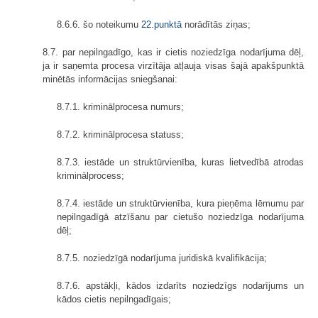
8.6.6. šo noteikumu
22.punktā
norādītās ziņas;
8.7. par nepilngadīgo, kas ir cietis noziedzīga nodarījuma dēļ,
ja ir saņemta procesa virzītāja atļauja visas šajā apakšpunktā
minētās informācijas sniegšanai:
8.7.1. kriminālprocesa numurs;
8.7.2. kriminālprocesa statuss;
8.7.3. iestāde un struktūrvienība, kuras lietvedībā atrodas
kriminālprocess;
8.7.4. iestāde un struktūrvienība, kura pieņēma lēmumu par
nepilngadīgā atzīšanu par cietušo noziedzīga nodarījuma
dēļ;
8.7.5. noziedzīgā nodarījuma juridiskā kvalifikācija;
8.7.6. apstākļi, kādos izdarīts noziedzīgs nodarījums un
kādos cietis nepilngadīgais;