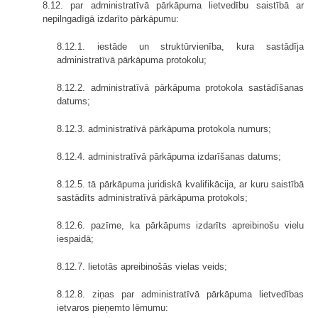
8.12. par administratīvā pārkāpuma lietvedību saistībā ar
nepilngadīgā izdarīto pārkāpumu:
8.12.1. iestāde un struktūrvienība, kura sastādīja
administratīvā pārkāpuma protokolu;
8.12.2. administratīvā pārkāpuma protokola sastādīšanas
datums;
8.12.3. administratīvā pārkāpuma protokola numurs;
8.12.4. administratīvā pārkāpuma izdarīšanas datums;
8.12.5. tā pārkāpuma juridiskā kvalifikācija, ar kuru saistībā
sastādīts administratīvā pārkāpuma protokols;
8.12.6. pazīme, ka pārkāpums izdarīts apreibinošu vielu
iespaidā;
8.12.7. lietotās apreibinošās vielas veids;
8.12.8. ziņas par administratīvā pārkāpuma lietvedības
ietvaros pieņemto lēmumu: