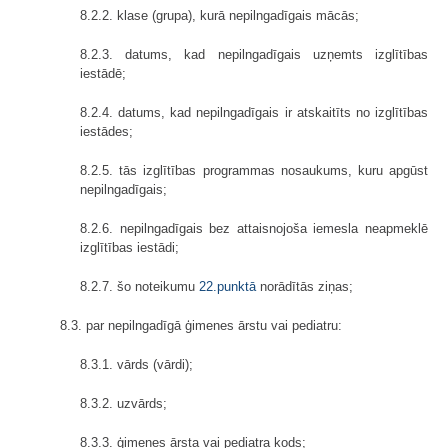
8.2.2. klase (grupa), kurā nepilngadīgais mācās;
8.2.3. datums, kad nepilngadīgais uzņemts izglītības
iestādē;
8.2.4. datums, kad nepilngadīgais ir atskaitīts no izglītības
iestādes;
8.2.5. tās izglītības programmas nosaukums, kuru apgūst
nepilngadīgais;
8.2.6. nepilngadīgais bez attaisnojoša iemesla neapmeklē
izglītības iestādi;
8.2.7. šo noteikumu
22.punktā
norādītās ziņas;
8.3. par nepilngadīgā ģimenes ārstu vai pediatru:
8.3.1. vārds (vārdi);
8.3.2. uzvārds;
8.3.3. ģimenes ārsta vai pediatra kods;