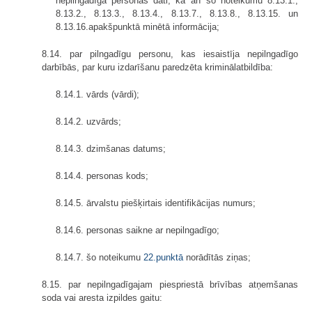
nepilngadīgā personas dati, kā arī šo noteikumu 8.13.1.,
8.13.2., 8.13.3., 8.13.4., 8.13.7., 8.13.8., 8.13.15. un
8.13.16.apakšpunktā minētā informācija;
8.14. par pilngadīgu personu, kas iesaistīja nepilngadīgo
darbībās, par kuru izdarīšanu paredzēta kriminālatbildība:
8.14.1. vārds (vārdi);
8.14.2. uzvārds;
8.14.3. dzimšanas datums;
8.14.4. personas kods;
8.14.5. ārvalstu piešķirtais identifikācijas numurs;
8.14.6. personas saikne ar nepilngadīgo;
8.14.7. šo noteikumu
22.punktā
norādītās ziņas;
8.15. par nepilngadīgajam piespriestā brīvības atņemšanas
soda vai aresta izpildes gaitu: