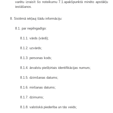
varētu izraisīt šo noteikumu 7.1.apakšpunktā minēto apstākļu
iestāšanos.
8. Sistēmā iekļauj šādu informāciju:
8.1. par nepilngadīgo:
8.1.1. vārds (vārdi);
8.1.2. uzvārds;
8.1.3. personas kods;
8.1.4. ārvalstu piešķirtais identifikācijas numurs;
8.1.5. dzimšanas datums;
8.1.6. miršanas datums;
8.1.7. dzimums;
8.1.8. valstiskā piederība un tās veids;