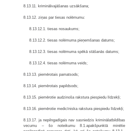
8.13.11. kriminālvajāšanas uzsākšana;
8.13.12. ziņas par tiesas nolēmumu:
8.13.12.1. tiesas nosaukums;
8.13.12.2. tiesas nolēmuma pieņemšanas datums;
8.13.12.3. tiesas nolēmuma spēkā stāšanās datums;
8.13.12.4. tiesas nolēmuma veids;
8.13.13. piemērotais pamatsods;
8.13.14. piemērotais papildsods;
8.13.15. piemērotie audzinoša rakstura piespiedu līdzekļi;
8.13.16. piemērotie medicīniska rakstura piespiedu līdzekļi;
8.13.17. ja nepilngadīgais nav sasniedzis kriminālatbildības
vecumu – šo noteikumu 8.1.apakšpunktā minētie