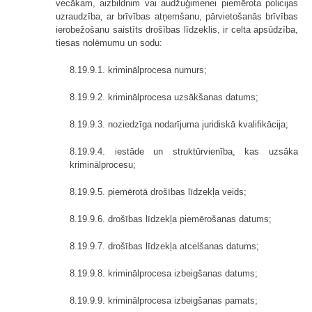
vecākam, aizbildnim vai audžuģimenei piemērota policijas
uzraudzība, ar brīvības atņemšanu, pārvietošanās brīvības
ierobežošanu saistīts drošības līdzeklis, ir celta apsūdzība,
tiesas nolēmumu un sodu:
8.19.9.1. kriminālprocesa numurs;
8.19.9.2. kriminālprocesa uzsākšanas datums;
8.19.9.3. noziedzīga nodarījuma juridiskā kvalifikācija;
8.19.9.4. iestāde un struktūrvienība, kas uzsāka
kriminālprocesu;
8.19.9.5. piemērotā drošības līdzekļa veids;
8.19.9.6. drošības līdzekļa piemērošanas datums;
8.19.9.7. drošības līdzekļa atcelšanas datums;
8.19.9.8. kriminālprocesa izbeigšanas datums;
8.19.9.9. kriminālprocesa izbeigšanas pamats;