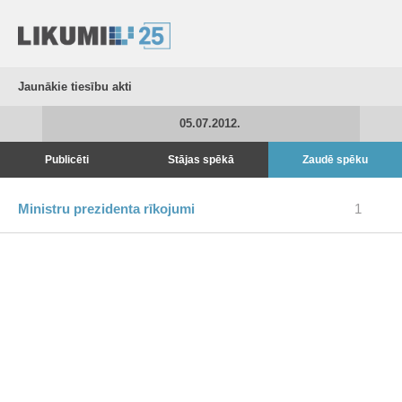
Jaunākie tiesību akti
05.07.2012.
Publicēti
Stājas spēkā
Zaudē spēku
Ministru prezidenta rīkojumi
1