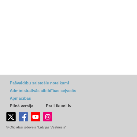
Pašvaldību saistošie noteikumi
Administratīvās atbildības ceļvedis
Apmācības
Pilnā versija
Par Likumi.lv
© Oficiālais izdevējs "Latvijas Vēstnesis"