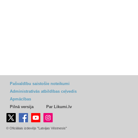
Pašvaldību saistošie noteikumi
Administratīvās atbildības ceļvedis
Apmācības
Pilnā versija
Par Likumi.lv
© Oficiālais izdevējs "Latvijas Vēstnesis"