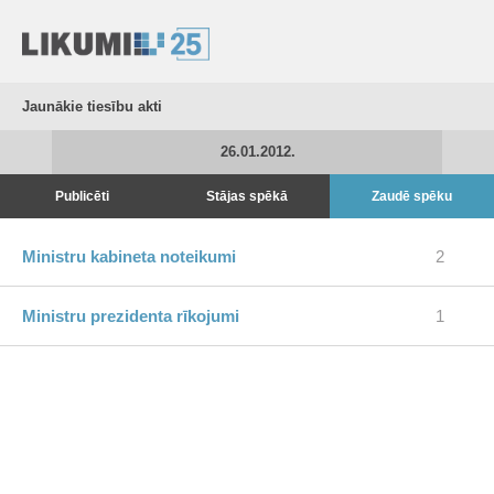
Jaunākie tiesību akti
26.01.2012.
Publicēti
Stājas spēkā
Zaudē spēku
Ministru kabineta noteikumi
2
Ministru prezidenta rīkojumi
1