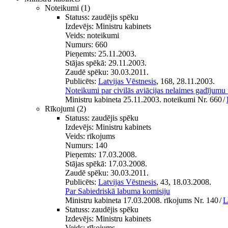
Noteikumi
(1)
Statuss:
zaudējis spēku
Izdevējs:
Ministru kabinets
Veids:
noteikumi
Numurs:
660
Pieņemts:
25.11.2003.
Stājas spēkā:
29.11.2003.
Zaudē spēku:
30.03.2011.
Publicēts:
Latvijas Vēstnesis
, 168, 28.11.2003.
Noteikumi par civilās aviācijas nelaimes gadījumu
Ministru kabineta 25.11.2003. noteikumi Nr. 660
/
Rīkojumi
(2)
Statuss:
zaudējis spēku
Izdevējs:
Ministru kabinets
Veids:
rīkojums
Numurs:
140
Pieņemts:
17.03.2008.
Stājas spēkā:
17.03.2008.
Zaudē spēku:
30.03.2011.
Publicēts:
Latvijas Vēstnesis
, 43, 18.03.2008.
Par Sabiedriskā labuma komisiju
Ministru kabineta 17.03.2008. rīkojums Nr. 140
/
L
Statuss:
zaudējis spēku
Izdevējs:
Ministru kabinets
Veids:
rīkojums