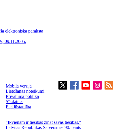
oša elektroniskā paraksta
V, 09.11.2005.
Mobilā versija
Lietošanas noteikumi
Privātuma politika
Sīkdatnes
Piekļūstamība
"Ikvienam ir tiesības zināt savas tiesības."
Latvijas Republikas Satversmes 90. pants