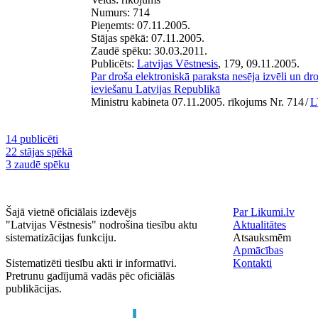
Numurs:
714
Pieņemts:
07.11.2005.
Stājas spēkā:
07.11.2005.
Zaudē spēku:
30.03.2011.
Publicēts:
Latvijas Vēstnesis
, 179, 09.11.2005.
Par droša elektroniskā paraksta nesēja izvēli un dr
ieviešanu Latvijas Republikā
Ministru kabineta 07.11.2005. rīkojums Nr. 714
/
L
14 publicēti
22 stājas spēkā
3 zaudē spēku
Šajā vietnē oficiālais izdevējs
Par Likumi.lv
"Latvijas Vēstnesis" nodrošina tiesību aktu
Aktualitātes
sistematizācijas funkciju.
Atsauksmēm
Apmācības
Sistematizēti tiesību akti ir informatīvi.
Kontakti
Pretrunu gadījumā vadās pēc oficiālās
publikācijas.