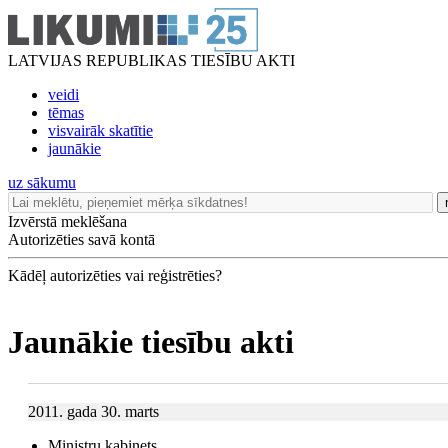
LATVIJAS REPUBLIKAS TIESĪBU AKTI
veidi
tēmas
visvairāk skatītie
jaunākie
uz sākumu
Izvērstā meklēšana
Autorizēties savā kontā
Kādēļ autorizēties vai reģistrēties?
Jaunākie tiesību akti
2011. gada 30. marts
Ministru kabinets