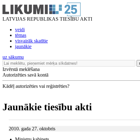
LATVIJAS REPUBLIKAS TIESĪBU AKTI
veidi
tēmas
visvairāk skatītie
jaunākie
uz sākumu
Izvērstā meklēšana
Autorizēties savā kontā
Kādēļ autorizēties vai reģistrēties?
Jaunākie tiesību akti
2010. gada 27. oktobris
Ministru kabinets