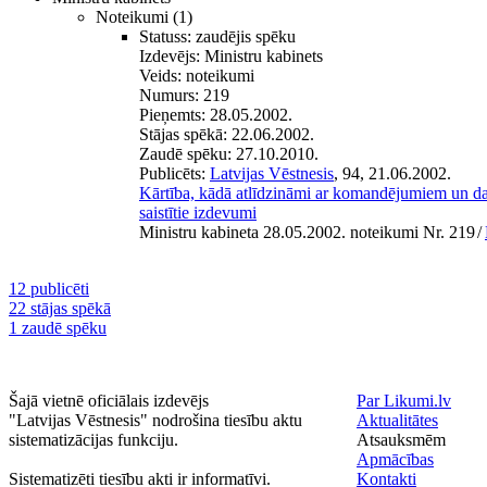
Noteikumi
(1)
Statuss:
zaudējis spēku
Izdevējs:
Ministru kabinets
Veids:
noteikumi
Numurs:
219
Pieņemts:
28.05.2002.
Stājas spēkā:
22.06.2002.
Zaudē spēku:
27.10.2010.
Publicēts:
Latvijas Vēstnesis
, 94, 21.06.2002.
Kārtība, kādā atlīdzināmi ar komandējumiem un d
saistītie izdevumi
Ministru kabineta 28.05.2002. noteikumi Nr. 219
/
12 publicēti
22 stājas spēkā
1 zaudē spēku
Šajā vietnē oficiālais izdevējs
Par Likumi.lv
"Latvijas Vēstnesis" nodrošina tiesību aktu
Aktualitātes
sistematizācijas funkciju.
Atsauksmēm
Apmācības
Sistematizēti tiesību akti ir informatīvi.
Kontakti