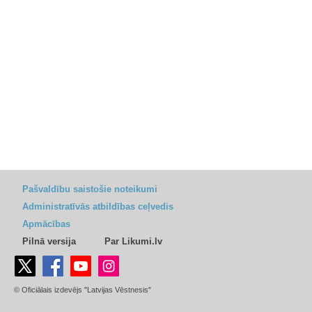
Pašvaldību saistošie noteikumi
Administratīvās atbildības ceļvedis
Apmācības
Pilnā versija
Par Likumi.lv
© Oficiālais izdevējs "Latvijas Vēstnesis"