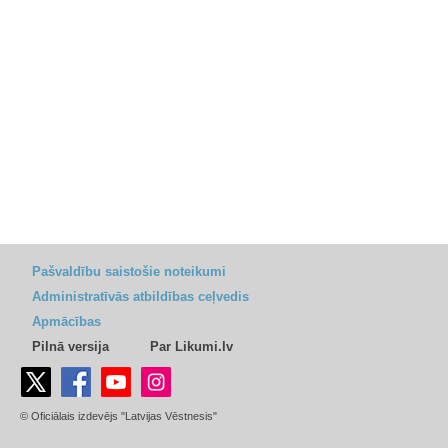
Pašvaldību saistošie noteikumi
Administratīvās atbildības ceļvedis
Apmācības
Pilnā versija
Par Likumi.lv
© Oficiālais izdevējs "Latvijas Vēstnesis"