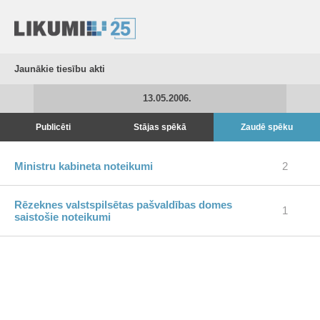
Jaunākie tiesību akti
13.05.2006.
Publicēti
Stājas spēkā
Zaudē spēku
Ministru kabineta noteikumi
2
Rēzeknes valstspilsētas pašvaldības domes
1
saistošie noteikumi