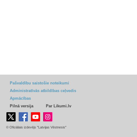
Pašvaldību saistošie noteikumi
Administratīvās atbildības ceļvedis
Apmācības
Pilnā versija
Par Likumi.lv
© Oficiālais izdevējs "Latvijas Vēstnesis"