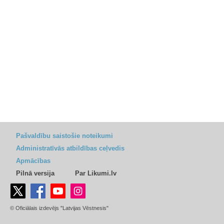
Pašvaldību saistošie noteikumi
Administratīvās atbildības ceļvedis
Apmācības
Pilnā versija
Par Likumi.lv
© Oficiālais izdevējs "Latvijas Vēstnesis"