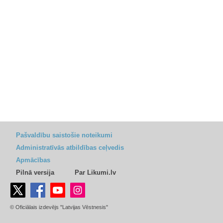
Pašvaldību saistošie noteikumi
Administratīvās atbildības ceļvedis
Apmācības
Pilnā versija
Par Likumi.lv
© Oficiālais izdevējs "Latvijas Vēstnesis"