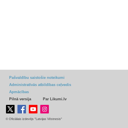
Pašvaldību saistošie noteikumi
Administratīvās atbildības ceļvedis
Apmācības
Pilnā versija
Par Likumi.lv
© Oficiālais izdevējs "Latvijas Vēstnesis"