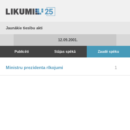
Jaunākie tiesību akti
12.09.2001.
Publicēti
Stājas spēkā
Zaudē spēku
Ministru prezidenta rīkojumi
1