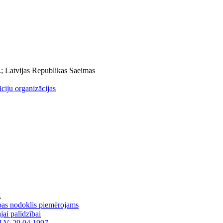
.; Latvijas Republikas Saeimas
ciju organizācijas
.
ības nodoklis piemērojams
ai palīdzībai
LV, 29.04.1997.