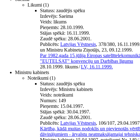
Likumi
(1)
Statuss:
zaudējis spēku
Izdevējs:
Saeima
Veids:
likums
Pieņemts:
28.10.1999.
Stājas spēkā:
16.11.1999.
Zaudē spēku:
28.06.2001.
Publicēts:
Latvijas Vēstnesis
, 378/380, 16.11.1999
un Ministru Kabineta Ziņotājs, 23, 09.12.1999.
Par 1982.gada 15.jūlija Eiropas satelīttelekomunikā
"EUTELSAT" konvenciju un Darbības līgumu
28.10.1999. likums
/
LV, 16.11.1999.
Ministru kabinets
Noteikumi
(1)
Statuss:
zaudējis spēku
Izdevējs:
Ministru kabinets
Veids:
noteikumi
Numurs:
149
Pieņemts:
15.04.1997.
Stājas spēkā:
30.04.1997.
Zaudē spēku:
28.06.2001.
Publicēts:
Latvijas Vēstnesis
, 106/107, 29.04.1997
Kārtība, kādā muitas nodoklis un pievienotās vērt
dāvinājumiem - ārvalstu neatmaksājamajai tehniskaj
Ministru kabineta 15.04.1997. noteikumi Nr. 149
/