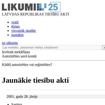
LATVIJAS REPUBLIKAS TIESĪBU AKTI
veidi
tēmas
visvairāk skatītie
jaunākie
uz sākumu
Izvērstā meklēšana
Autorizēties savā kontā
Kādēļ autorizēties vai reģistrēties?
Jaunākie tiesību akti
2001. gada 28. jūnijs
Saeima