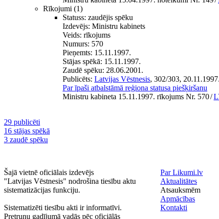
Rīkojumi
(1)
Statuss:
zaudējis spēku
Izdevējs:
Ministru kabinets
Veids:
rīkojums
Numurs:
570
Pieņemts:
15.11.1997.
Stājas spēkā:
15.11.1997.
Zaudē spēku:
28.06.2001.
Publicēts:
Latvijas Vēstnesis
, 302/303, 20.11.1997
Par īpaši atbalstāmā reģiona statusa piešķiršanu
Ministru kabineta 15.11.1997. rīkojums Nr. 570
/
L
29 publicēti
16 stājas spēkā
3 zaudē spēku
Šajā vietnē oficiālais izdevējs
Par Likumi.lv
"Latvijas Vēstnesis" nodrošina tiesību aktu
Aktualitātes
sistematizācijas funkciju.
Atsauksmēm
Apmācības
Sistematizēti tiesību akti ir informatīvi.
Kontakti
Pretrunu gadījumā vadās pēc oficiālās