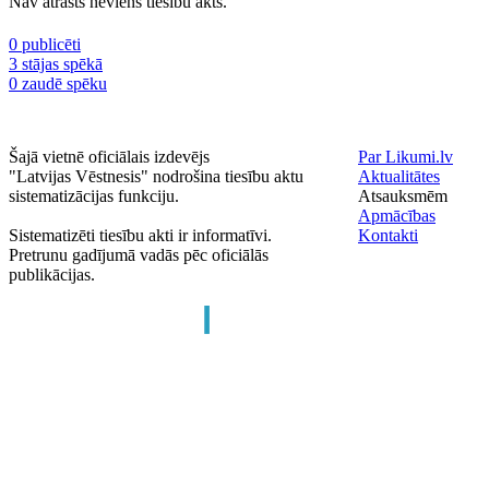
Nav atrasts neviens tiesību akts.
0 publicēti
3 stājas spēkā
0 zaudē spēku
Šajā vietnē oficiālais izdevējs
Par Likumi.lv
"Latvijas Vēstnesis" nodrošina tiesību aktu
Aktualitātes
sistematizācijas funkciju.
Atsauksmēm
Apmācības
Sistematizēti tiesību akti ir informatīvi.
Kontakti
Pretrunu gadījumā vadās pēc oficiālās
publikācijas.