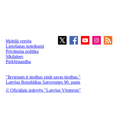
Mobilā versija
Lietošanas noteikumi
Privātuma politika
Sīkdatnes
Piekļūstamība
"Ikvienam ir tiesības zināt savas tiesības."
Latvijas Republikas Satversmes 90. pants
© Oficiālais izdevējs "Latvijas Vēstnesis"