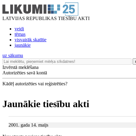
LATVIJAS REPUBLIKAS TIESĪBU AKTI
veidi
tēmas
visvairāk skatītie
jaunākie
uz sākumu
Izvērstā meklēšana
Autorizēties savā kontā
Kādēļ autorizēties vai reģistrēties?
Jaunākie tiesību akti
2001. gada 14. maijs