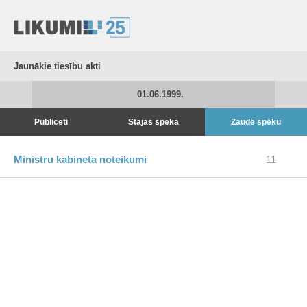
Jaunākie tiesību akti
01.06.1999.
Publicēti
Stājas spēkā
Zaudē spēku
Ministru kabineta noteikumi
11