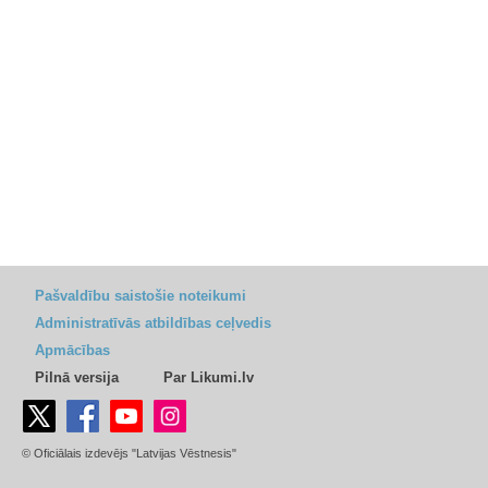
Pašvaldību saistošie noteikumi
Administratīvās atbildības ceļvedis
Apmācības
Pilnā versija
Par Likumi.lv
© Oficiālais izdevējs "Latvijas Vēstnesis"