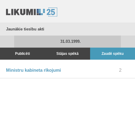
Jaunākie tiesību akti
31.03.1999.
Publicēti
Stājas spēkā
Zaudē spēku
Ministru kabineta rīkojumi
2