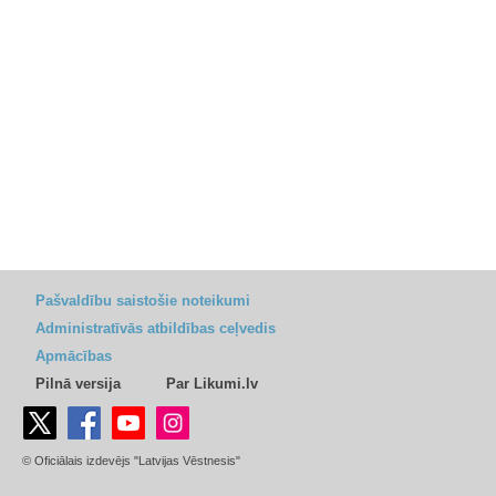
Pašvaldību saistošie noteikumi
Administratīvās atbildības ceļvedis
Apmācības
Pilnā versija
Par Likumi.lv
© Oficiālais izdevējs "Latvijas Vēstnesis"