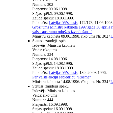
Numurs:
302
Pieņemts:
09.06.1998.
Stājas spēkā:
09.06.1998.
Zaudē spēku:
18.03.1999.
Publicēts:
Latvijas Vēstnesis
, 172/173, 11.06.1998
Grozījums Ministru kabineta 1997.gada 30.aprīļa 
valsts austrumu robežas izveidošanai"
Ministru kabineta 09.06.1998. rīkojums Nr. 302
/
L
Statuss:
zaudējis spēku
Izdevējs:
Ministru kabinets
Veids:
rīkojums
Numurs:
334
Pieņemts:
14.08.1996.
Stājas spēkā:
14.08.1996.
Zaudē spēku:
18.03.1999.
Publicēts:
Latvijas Vēstnesis
, 139, 20.08.1996.
Par valsts akciju sabiedrību "Rosme"
Ministru kabineta 14.08.1996. rīkojums Nr. 334
/
L
Statuss:
zaudējis spēku
Izdevējs:
Ministru kabinets
Veids:
rīkojums
Numurs:
444
Pieņemts:
16.09.1998.
Stājas spēkā:
16.09.1998.