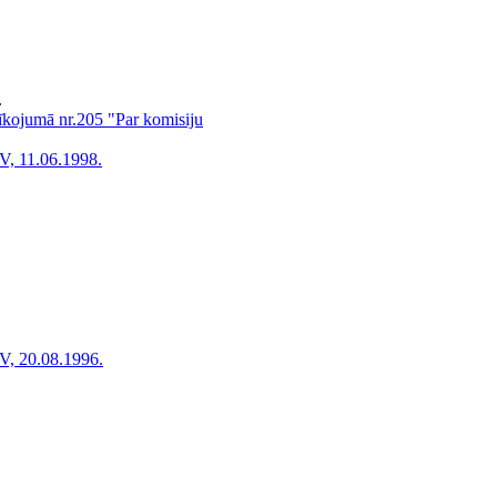
.
rīkojumā nr.205 "Par komisiju
V, 11.06.1998.
V, 20.08.1996.