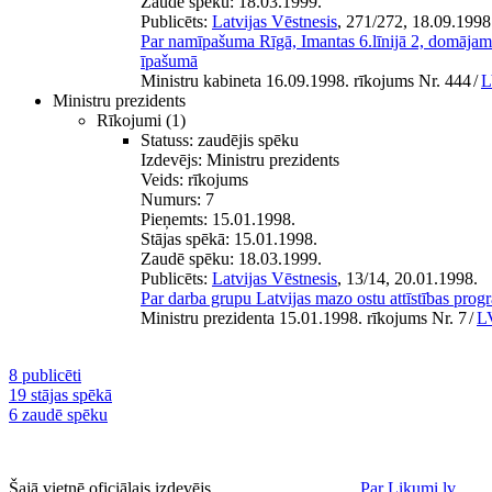
Zaudē spēku:
18.03.1999.
Publicēts:
Latvijas Vēstnesis
, 271/272, 18.09.1998
Par namīpašuma Rīgā, Imantas 6.līnijā 2, domājamā
īpašumā
Ministru kabineta 16.09.1998. rīkojums Nr. 444
/
L
Ministru prezidents
Rīkojumi
(1)
Statuss:
zaudējis spēku
Izdevējs:
Ministru prezidents
Veids:
rīkojums
Numurs:
7
Pieņemts:
15.01.1998.
Stājas spēkā:
15.01.1998.
Zaudē spēku:
18.03.1999.
Publicēts:
Latvijas Vēstnesis
, 13/14, 20.01.1998.
Par darba grupu Latvijas mazo ostu attīstības prog
Ministru prezidenta 15.01.1998. rīkojums Nr. 7
/
LV
8 publicēti
19 stājas spēkā
6 zaudē spēku
Šajā vietnē oficiālais izdevējs
Par Likumi.lv