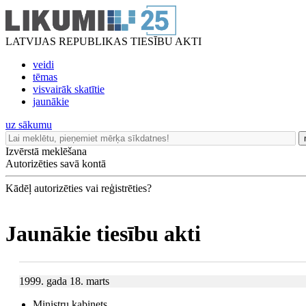
LATVIJAS REPUBLIKAS TIESĪBU AKTI
veidi
tēmas
visvairāk skatītie
jaunākie
uz sākumu
Izvērstā meklēšana
Autorizēties savā kontā
Kādēļ autorizēties vai reģistrēties?
Jaunākie tiesību akti
1999. gada 18. marts
Ministru kabinets