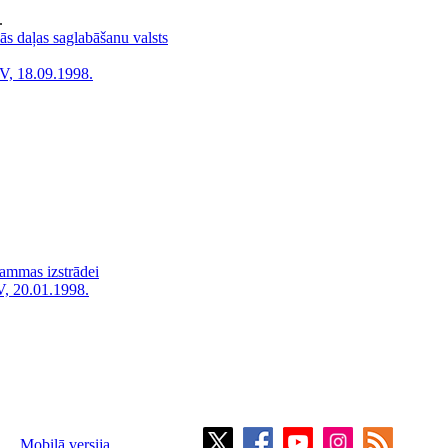
.
s daļas saglabāšanu valsts
V, 18.09.1998.
rammas izstrādei
, 20.01.1998.
Mobilā versija