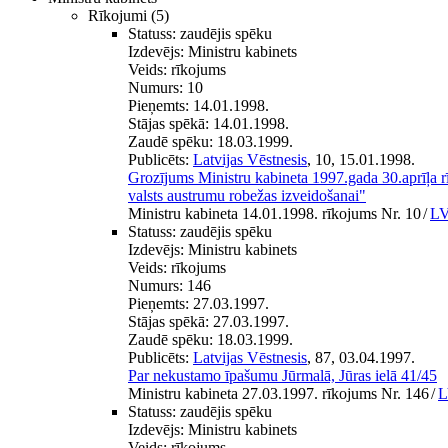
Rīkojumi
(5)
Statuss:
zaudējis spēku
Izdevējs:
Ministru kabinets
Veids:
rīkojums
Numurs:
10
Pieņemts:
14.01.1998.
Stājas spēkā:
14.01.1998.
Zaudē spēku:
18.03.1999.
Publicēts:
Latvijas Vēstnesis
, 10, 15.01.1998.
Grozījums Ministru kabineta 1997.gada 30.aprīļa 
valsts austrumu robežas izveidošanai"
Ministru kabineta 14.01.1998. rīkojums Nr. 10
/
LV
Statuss:
zaudējis spēku
Izdevējs:
Ministru kabinets
Veids:
rīkojums
Numurs:
146
Pieņemts:
27.03.1997.
Stājas spēkā:
27.03.1997.
Zaudē spēku:
18.03.1999.
Publicēts:
Latvijas Vēstnesis
, 87, 03.04.1997.
Par nekustamo īpašumu Jūrmalā, Jūras ielā 41/45
Ministru kabineta 27.03.1997. rīkojums Nr. 146
/
L
Statuss:
zaudējis spēku
Izdevējs:
Ministru kabinets
Veids:
rīkojums