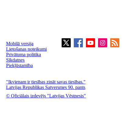
Mobilā versija
Lietošanas noteikumi
Privātuma politika
Sīkdatnes
Piekļūstamība
"Ikvienam ir tiesības zināt savas tiesības."
Latvijas Republikas Satversmes 90. pants
© Oficiālais izdevējs "Latvijas Vēstnesis"