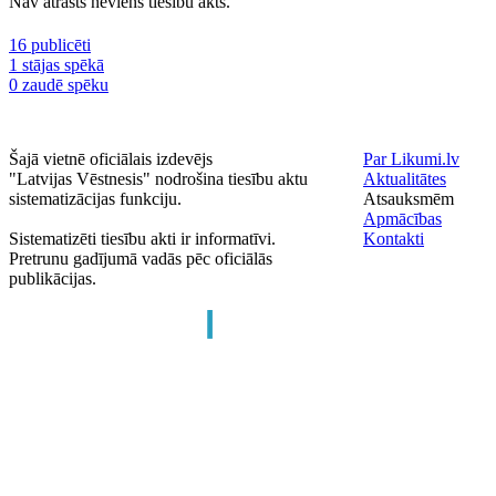
Nav atrasts neviens tiesību akts.
16 publicēti
1 stājas spēkā
0 zaudē spēku
Šajā vietnē oficiālais izdevējs
Par Likumi.lv
"Latvijas Vēstnesis" nodrošina tiesību aktu
Aktualitātes
sistematizācijas funkciju.
Atsauksmēm
Apmācības
Sistematizēti tiesību akti ir informatīvi.
Kontakti
Pretrunu gadījumā vadās pēc oficiālās
publikācijas.