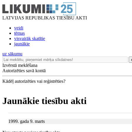
LATVIJAS REPUBLIKAS TIESĪBU AKTI
veidi
tēmas
visvairāk skatītie
jaunākie
uz sākumu
Izvērstā meklēšana
Autorizēties savā kontā
Kādēļ autorizēties vai reģistrēties?
Jaunākie tiesību akti
1999. gada 9. marts