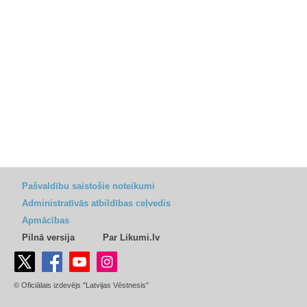
Pašvaldību saistošie noteikumi
Administratīvās atbildības ceļvedis
Apmācības
Pilnā versija
Par Likumi.lv
© Oficiālais izdevējs "Latvijas Vēstnesis"