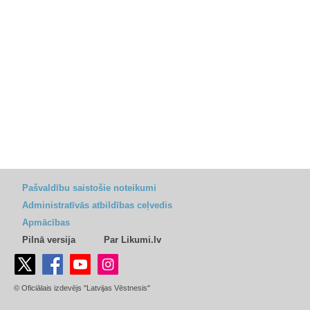
Pašvaldību saistošie noteikumi
Administratīvās atbildības ceļvedis
Apmācības
Pilnā versija
Par Likumi.lv
© Oficiālais izdevējs "Latvijas Vēstnesis"