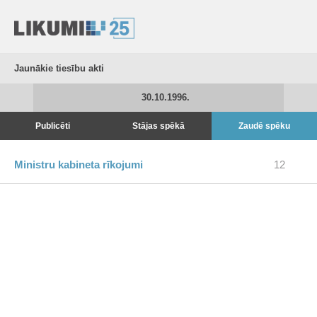
Jaunākie tiesību akti
30.10.1996.
Publicēti
Stājas spēkā
Zaudē spēku
Ministru kabineta rīkojumi
12