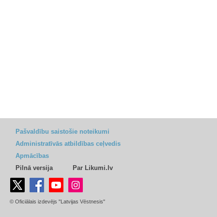
Pašvaldību saistošie noteikumi
Administratīvās atbildības ceļvedis
Apmācības
Pilnā versija
Par Likumi.lv
© Oficiālais izdevējs "Latvijas Vēstnesis"