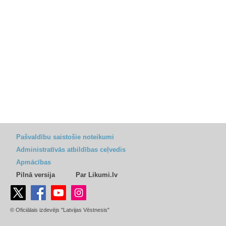
Pašvaldību saistošie noteikumi
Administratīvās atbildības ceļvedis
Apmācības
Pilnā versija
Par Likumi.lv
© Oficiālais izdevējs "Latvijas Vēstnesis"