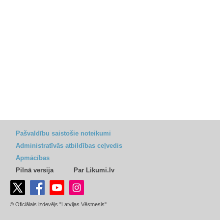
Pašvaldību saistošie noteikumi
Administratīvās atbildības ceļvedis
Apmācības
Pilnā versija
Par Likumi.lv
© Oficiālais izdevējs "Latvijas Vēstnesis"