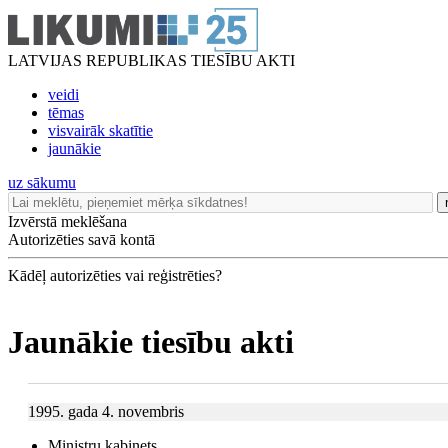
LATVIJAS REPUBLIKAS TIESĪBU AKTI
veidi
tēmas
visvairāk skatītie
jaunākie
uz sākumu
Izvērstā meklēšana
Autorizēties savā kontā
Kādēļ autorizēties vai reģistrēties?
Jaunākie tiesību akti
1995. gada 4. novembris
Ministru kabinets