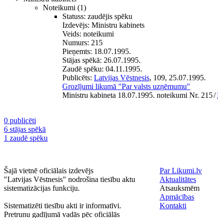
Noteikumi
(1)
Statuss:
zaudējis spēku
Izdevējs:
Ministru kabinets
Veids:
noteikumi
Numurs:
215
Pieņemts:
18.07.1995.
Stājas spēkā:
26.07.1995.
Zaudē spēku:
04.11.1995.
Publicēts:
Latvijas Vēstnesis
, 109, 25.07.1995.
Grozījumi likumā "Par valsts uzņēmumu"
Ministru kabineta 18.07.1995. noteikumi Nr. 215
/
0 publicēti
6 stājas spēkā
1 zaudē spēku
Šajā vietnē oficiālais izdevējs
Par Likumi.lv
"Latvijas Vēstnesis" nodrošina tiesību aktu
Aktualitātes
sistematizācijas funkciju.
Atsauksmēm
Apmācības
Sistematizēti tiesību akti ir informatīvi.
Kontakti
Pretrunu gadījumā vadās pēc oficiālās