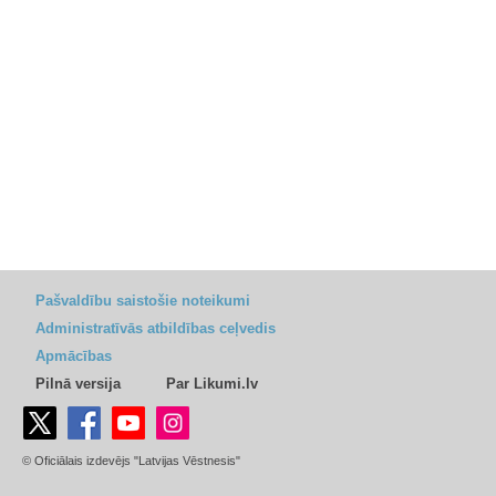
Pašvaldību saistošie noteikumi
Administratīvās atbildības ceļvedis
Apmācības
Pilnā versija
Par Likumi.lv
© Oficiālais izdevējs "Latvijas Vēstnesis"