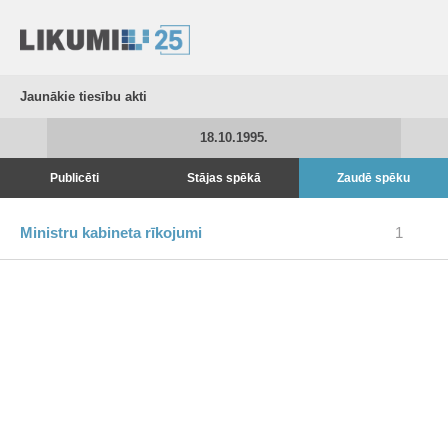
Jaunākie tiesību akti
18.10.1995.
Publicēti
Stājas spēkā
Zaudē spēku
Ministru kabineta rīkojumi
1