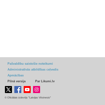
Pašvaldību saistošie noteikumi
Administratīvās atbildības ceļvedis
Apmācības
Pilnā versija
Par Likumi.lv
© Oficiālais izdevējs "Latvijas Vēstnesis"