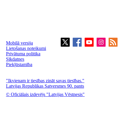
Mobilā versija
Lietošanas noteikumi
Privātuma politika
Sīkdatnes
Piekļūstamība
"Ikvienam ir tiesības zināt savas tiesības."
Latvijas Republikas Satversmes 90. pants
© Oficiālais izdevējs "Latvijas Vēstnesis"