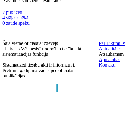
Nav atrasts neviens tiesību akts.
7 publicēti
4 stājas spēkā
0 zaudē spēku
Šajā vietnē oficiālais izdevējs
Par Likumi.lv
"Latvijas Vēstnesis" nodrošina tiesību aktu
Aktualitātes
sistematizācijas funkciju.
Atsauksmēm
Apmācības
Sistematizēti tiesību akti ir informatīvi.
Kontakti
Pretrunu gadījumā vadās pēc oficiālās
publikācijas.