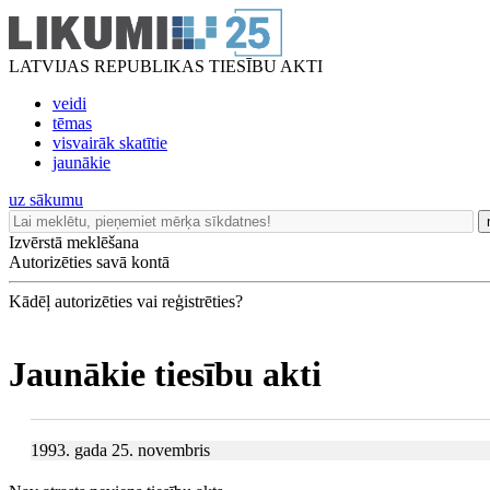
LATVIJAS REPUBLIKAS TIESĪBU AKTI
veidi
tēmas
visvairāk skatītie
jaunākie
uz sākumu
Izvērstā meklēšana
Autorizēties savā kontā
Kādēļ autorizēties vai reģistrēties?
Jaunākie tiesību akti
1993. gada 25. novembris