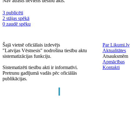
Nav atrasts neviens tiesību akts.
3 publicēti
2 stājas spēkā
0 zaudē spēku
Šajā vietnē oficiālais izdevējs
Par Likumi.lv
"Latvijas Vēstnesis" nodrošina tiesību aktu
Aktualitātes
sistematizācijas funkciju.
Atsauksmēm
Apmācības
Sistematizēti tiesību akti ir informatīvi.
Kontakti
Pretrunu gadījumā vadās pēc oficiālās
publikācijas.