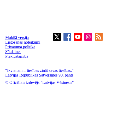
Mobilā versija
Lietošanas noteikumi
Privātuma politika
Sīkdatnes
Piekļūstamība
"Ikvienam ir tiesības zināt savas tiesības."
Latvijas Republikas Satversmes 90. pants
© Oficiālais izdevējs "Latvijas Vēstnesis"