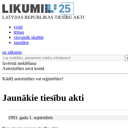
LATVIJAS REPUBLIKAS TIESĪBU AKTI
veidi
tēmas
visvairāk skatītie
jaunākie
uz sākumu
Izvērstā meklēšana
Autorizēties savā kontā
Kādēļ autorizēties vai reģistrēties?
Jaunākie tiesību akti
1993. gada 1. septembris