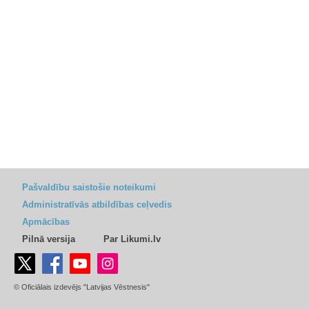
Pašvaldību saistošie noteikumi
Administratīvās atbildības ceļvedis
Apmācības
Pilnā versija
Par Likumi.lv
© Oficiālais izdevējs "Latvijas Vēstnesis"