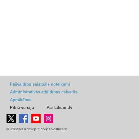
Pašvaldību saistošie noteikumi
Administratīvās atbildības ceļvedis
Apmācības
Pilnā versija
Par Likumi.lv
© Oficiālais izdevējs "Latvijas Vēstnesis"