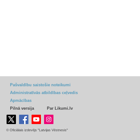
Pašvaldību saistošie noteikumi
Administratīvās atbildības ceļvedis
Apmācības
Pilnā versija
Par Likumi.lv
© Oficiālais izdevējs "Latvijas Vēstnesis"