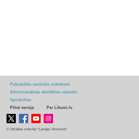
Pašvaldību saistošie noteikumi
Administratīvās atbildības ceļvedis
Apmācības
Pilnā versija
Par Likumi.lv
© Oficiālais izdevējs "Latvijas Vēstnesis"