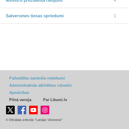
Ministru prezidenta rīkojumi
4
Satversmes tiesas spriedumi
1
Pašvaldību saistošie noteikumi
Administratīvās atbildības ceļvedis
Apmācības
Pilnā versija
Par Likumi.lv
© Oficiālais izdevējs "Latvijas Vēstnesis"