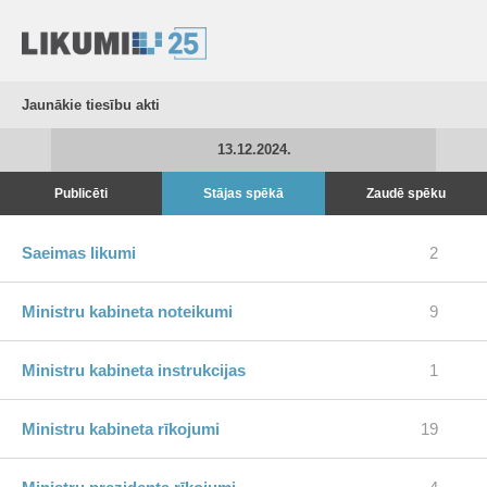
Jaunākie tiesību akti
13.12.2024.
Publicēti
Stājas spēkā
Zaudē spēku
Saeimas likumi
2
Ministru kabineta noteikumi
9
Ministru kabineta instrukcijas
1
Ministru kabineta rīkojumi
19